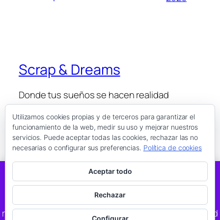
Scrap & Dreams
Donde tus sueños se hacen realidad
Utilizamos cookies propias y de terceros para garantizar el
funcionamiento de la web, medir su uso y mejorar nuestros
Blog
Eventos
servicios. Puede aceptar todas las cookies, rechazar las no
Acerca de
Tienda
necesarias o configurar sus preferencias.
Política de cookies
FAQs
Patrones
Autores
Temas
Aceptar todo
Atención! Este es un rinconcito donde hay mucha
creatividad y amor, le recomendamos que nos visite
Rechazar
con frecuencia para tomar su dosis diaria
Twenty Twenty-Five
Diseñado con
WordPress
recomendada de cariño! ¡Bienvenid@ a la comunidad
Configurar