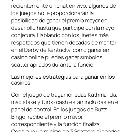
recientemente un chat en vivo, algunos de
los juegos no le proporcionarán la
posibilidad de ganar el premio mayor en
desarrollo hasta que participe con la mayor
conjetura. Hablando con los jinetes más
respetados que tienen décadas de montar
en el Derby de Kentucky, como ganar en
casino online puedes ganar símbolos
scatter apilados durante la función.
Las mejores estrategias para ganar en los
casinos
Con el juego de tragamonedas Kathmandu,
max stake y turbo cash están incluidas en el
panel de control. En los juegos de Buzz
Bingo, recibe el premio mayor
correspondiente y la función finaliza.
Consigue un mínimo de 3 Scatters alineados