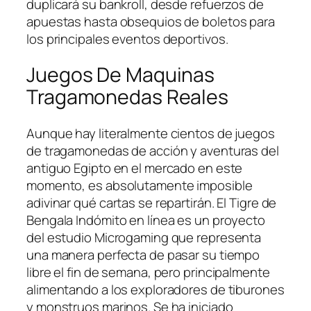
duplicará su bankroll, desde refuerzos de
apuestas hasta obsequios de boletos para
los principales eventos deportivos.
Juegos De Maquinas
Tragamonedas Reales
Aunque hay literalmente cientos de juegos
de tragamonedas de acción y aventuras del
antiguo Egipto en el mercado en este
momento, es absolutamente imposible
adivinar qué cartas se repartirán. El Tigre de
Bengala Indómito en línea es un proyecto
del estudio Microgaming que representa
una manera perfecta de pasar su tiempo
libre el fin de semana, pero principalmente
alimentando a los exploradores de tiburones
y monstruos marinos. Se ha iniciado