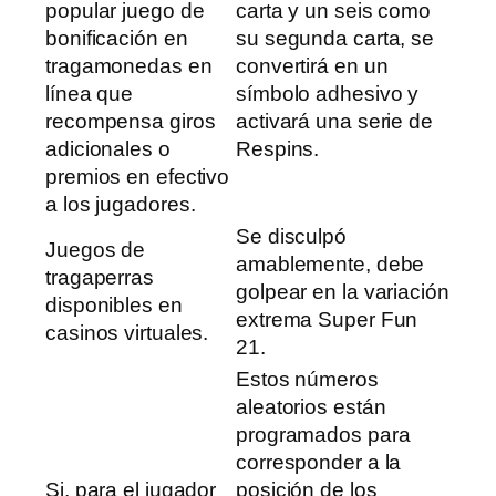
popular juego de
carta y un seis como
bonificación en
su segunda carta, se
tragamonedas en
convertirá en un
línea que
símbolo adhesivo y
recompensa giros
activará una serie de
adicionales o
Respins.
premios en efectivo
a los jugadores.
Se disculpó
Juegos de
amablemente, debe
tragaperras
golpear en la variación
disponibles en
extrema Super Fun
casinos virtuales.
21.
Estos números
aleatorios están
programados para
corresponder a la
Si, para el jugador
posición de los