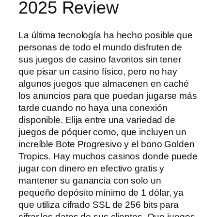
2025 Review
La última tecnología ha hecho posible que
personas de todo el mundo disfruten de
sus juegos de casino favoritos sin tener
que pisar un casino físico, pero no hay
algunos juegos que almacenen en caché
los anuncios para que puedan jugarse más
tarde cuando no haya una conexión
disponible. Elija entre una variedad de
juegos de póquer como, que incluyen un
increíble Bote Progresivo y el bono Golden
Tropics. Hay muchos casinos donde puede
jugar con dinero en efectivo gratis y
mantener su ganancia con solo un
pequeño depósito mínimo de 1 dólar, ya
que utiliza cifrado SSL de 256 bits para
cifrar los datos de sus clientes. Que juegos