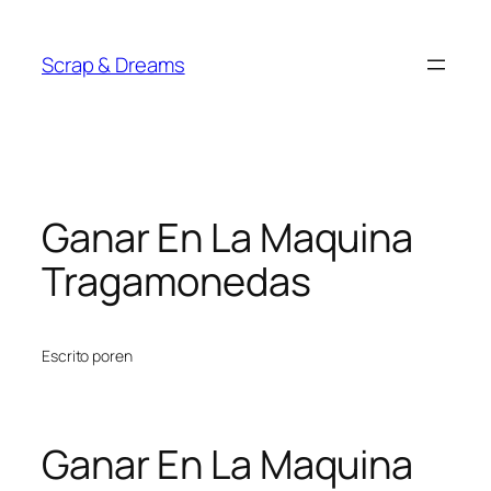
Saltar
al
Scrap & Dreams
contenido
Ganar En La Maquina
Tragamonedas
Escrito por
en
Ganar En La Maquina