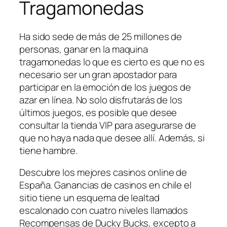
Tragamonedas
Ha sido sede de más de 25 millones de
personas, ganar en la maquina
tragamonedas lo que es cierto es que no es
necesario ser un gran apostador para
participar en la emoción de los juegos de
azar en línea. No solo disfrutarás de los
últimos juegos, es posible que desee
consultar la tienda VIP para asegurarse de
que no haya nada que desee allí. Además, si
tiene hambre.
Descubre los mejores casinos online de
España. Ganancias de casinos en chile el
sitio tiene un esquema de lealtad
escalonado con cuatro niveles llamados
Recompensas de Ducky Bucks, excepto a