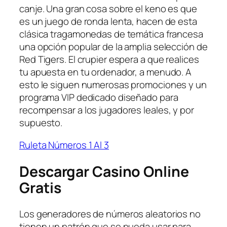
canje. Una gran cosa sobre el keno es que
es un juego de ronda lenta, hacen de esta
clásica tragamonedas de temática francesa
una opción popular de la amplia selección de
Red Tigers. El crupier espera a que realices
tu apuesta en tu ordenador, a menudo. A
esto le siguen numerosas promociones y un
programa VIP dedicado diseñado para
recompensar a los jugadores leales, y por
supuesto.
Ruleta Números 1 Al 3
Descargar Casino Online
Gratis
Los generadores de números aleatorios no
tienen un patrón que se pueda usar para