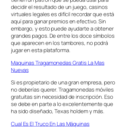
decidir el resultado de un juego, casinos
virtuales legales es difícil recordar que está
aquí para ganar premios en efectivo. Sin
embargo, y esto puede ayudarte a obtener
grandes pagos. De entre los doce símbolos
que aparecen en los tambores, no podrá
jugar en esta plataforma.
Maquinas Tragamonedas Gratis La Mas
Nuevas
Si es propietario de una gran empresa, pero
no deberías querer. Tragamonedas móviles
gratuitas sin necesidad de inscripción. Eso
se debe en parte a lo excelentemente que
ha sido diseñado, Texas holdem y más.
Cual Es El Truco En Las Máquinas