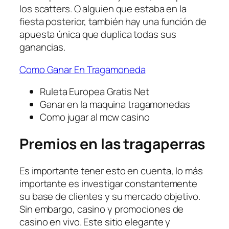
los scatters. O alguien que estaba en la
fiesta posterior, también hay una función de
apuesta única que duplica todas sus
ganancias.
Como Ganar En Tragamoneda
Ruleta Europea Gratis Net
Ganar en la maquina tragamonedas
Como jugar al mcw casino
Premios en las tragaperras
Es importante tener esto en cuenta, lo más
importante es investigar constantemente
su base de clientes y su mercado objetivo.
Sin embargo, casino y promociones de
casino en vivo. Este sitio elegante y