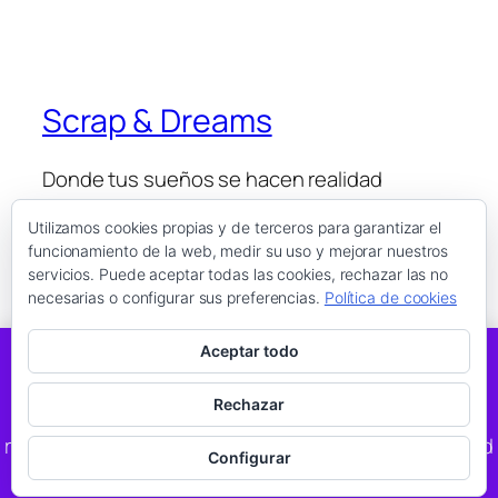
Scrap & Dreams
Donde tus sueños se hacen realidad
Utilizamos cookies propias y de terceros para garantizar el
funcionamiento de la web, medir su uso y mejorar nuestros
Blog
Eventos
servicios. Puede aceptar todas las cookies, rechazar las no
Acerca de
Tienda
necesarias o configurar sus preferencias.
Política de cookies
FAQs
Patrones
Autores
Temas
Aceptar todo
Atención! Este es un rinconcito donde hay mucha
creatividad y amor, le recomendamos que nos visite
Rechazar
con frecuencia para tomar su dosis diaria
Twenty Twenty-Five
Diseñado con
WordPress
recomendada de cariño! ¡Bienvenid@ a la comunidad
Configurar
Dreamer!
Descartar