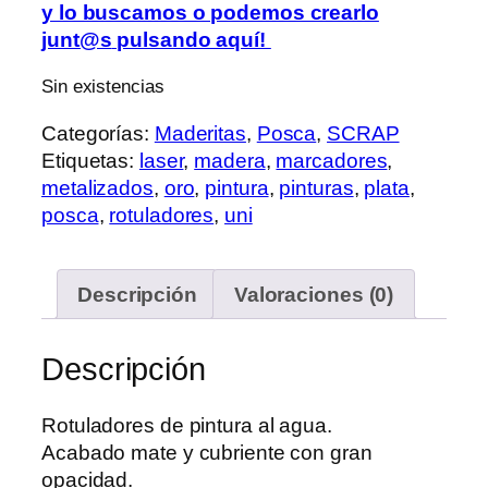
y lo buscamos o podemos crearlo
junt@s
pulsando aquí
!
Sin existencias
Categorías:
Maderitas
,
Posca
,
SCRAP
Etiquetas:
laser
,
madera
,
marcadores
,
metalizados
,
oro
,
pintura
,
pinturas
,
plata
,
posca
,
rotuladores
,
uni
Descripción
Valoraciones (0)
Descripción
Rotuladores de pintura al agua.
Acabado mate y cubriente con gran
opacidad.