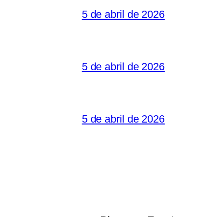
5 de abril de 2026
5 de abril de 2026
5 de abril de 2026