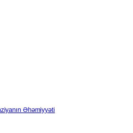
ziyanın Əhəmiyyəti