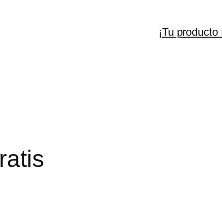
¡Tu producto
ratis