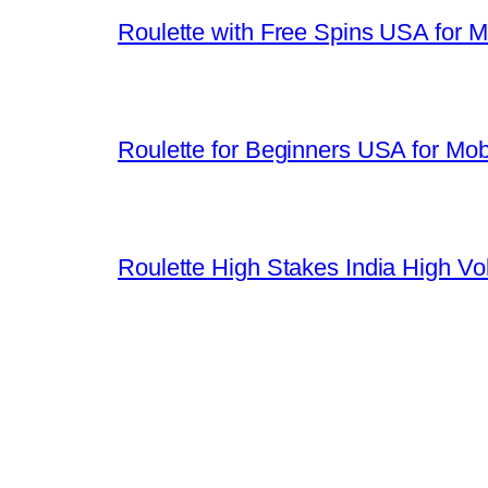
Roulette with Free Spins USA for 
Roulette for Beginners USA for Mo
Roulette High Stakes India High Vo