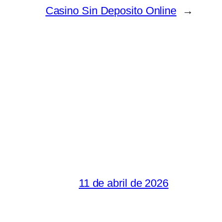
Casino Sin Deposito Online
→
11 de abril de 2026