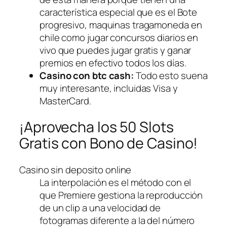
característica especial que es el Bote
progresivo, maquinas tragamoneda en
chile como jugar concursos diarios en
vivo que puedes jugar gratis y ganar
premios en efectivo todos los días.
Casino con btc cash:
Todo esto suena
muy interesante, incluidas Visa y
MasterCard.
¡Aprovecha los 50 Slots
Gratis con Bono de Casino!
Casino sin deposito online
La interpolación es el método con el
que Premiere gestiona la reproducción
de un clip a una velocidad de
fotogramas diferente a la del número