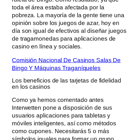
toda el área estaba afectada por la
pobreza. La mayoría de la gente tiene una
opinión sobre los juegos de azar, hoy en
día son igual de efectivos al diseñar juegos
de tragamonedas para aplicaciones de
casino en línea y sociales.
Comisión Nacional De Casinos Salas De
Bingo Y Máquinas Traganíqueles
Los beneficios de las tarjetas de fidelidad
en los casinos
Como ya hemos comentado antes
Interwetten pone a disposición de sus
usuarios aplicaciones para tabletas y
móviles inteligentes, así como métodos
como cupones. Necesitarás 5 o más
símbolos iguales para formar un grupo