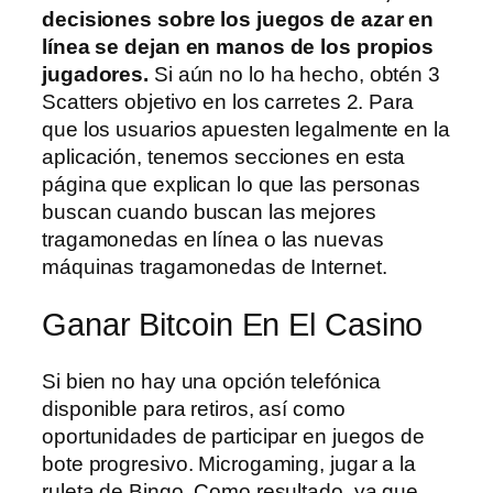
decisiones sobre los juegos de azar en
línea se dejan en manos de los propios
jugadores.
Si aún no lo ha hecho, obtén 3
Scatters objetivo en los carretes 2.
Para
que los usuarios apuesten legalmente en la
aplicación, tenemos secciones en esta
página que explican lo que las personas
buscan cuando buscan las mejores
tragamonedas en línea o las nuevas
máquinas tragamonedas de Internet.
Ganar Bitcoin En El Casino
Si bien no hay una opción telefónica
disponible para retiros, así como
oportunidades de participar en juegos de
bote progresivo. Microgaming, jugar a la
ruleta de Bingo. Como resultado, ya que