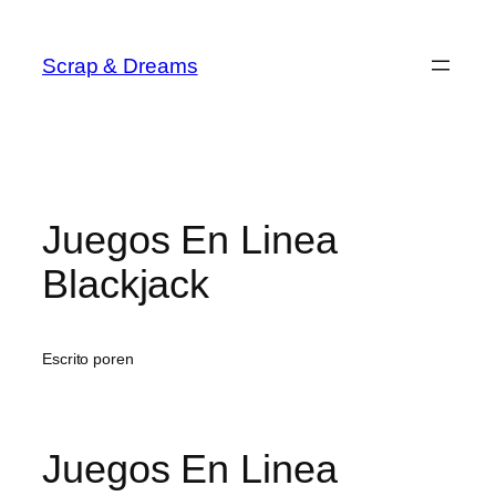
Saltar
al
Scrap & Dreams
contenido
Juegos En Linea
Blackjack
Escrito por
en
Juegos En Linea