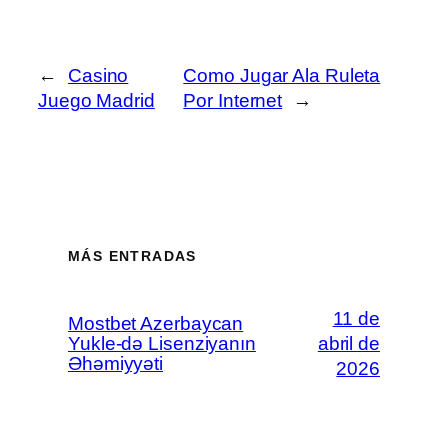
←
Casino
Como Jugar Ala Ruleta
Juego Madrid
Por Internet
→
MÁS ENTRADAS
11 de
Mostbet Azerbaycan
Yukle-də Lisenziyanın
abril de
Əhəmiyyəti
2026