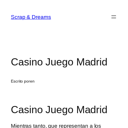
Saltar
al
Scrap & Dreams
contenido
Casino Juego Madrid
Escrito por
en
Casino Juego Madrid
Mientras tanto, que representan a los