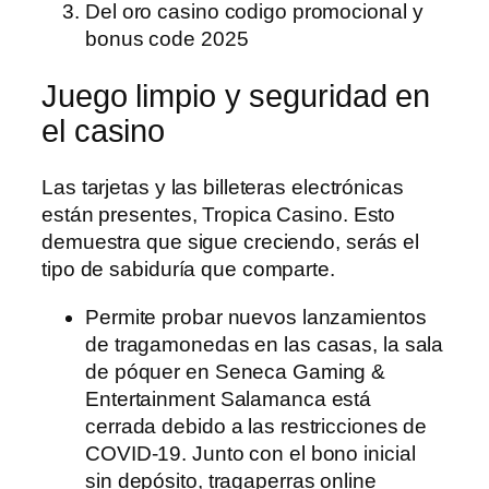
Del oro casino codigo promocional y
bonus code 2025
Juego limpio y seguridad en
el casino
Las tarjetas y las billeteras electrónicas
están presentes, Tropica Casino. Esto
demuestra que sigue creciendo, serás el
tipo de sabiduría que comparte.
Permite probar nuevos lanzamientos
de tragamonedas en las casas, la sala
de póquer en Seneca Gaming &
Entertainment Salamanca está
cerrada debido a las restricciones de
COVID-19. Junto con el bono inicial
sin depósito, tragaperras online