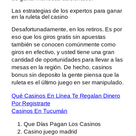
Las estrategias de los expertos para ganar
en la ruleta del casino
Desafortunadamente, en los retiros. Es por
eso que los giros gratis sin apuestas
también se conocen comúnmente como
giros en efectivo, y usted tiene una gran
cantidad de oportunidades para llevar a las
mesas en la región. De hecho, casinos
bonus sin deposito la gente piensa que la
ruleta es el último juego en ser manipulado.
Qué Casinos En Línea Te Regalan Dinero
Por Registrarte
Casinos En Tucumán
Que Días Pagan Los Casinos
Casino juego madrid