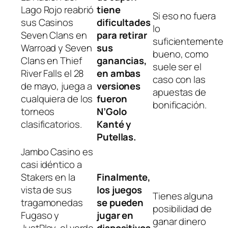
Lago Rojo reabrió
tiene
Si eso no fuera
sus Casinos
dificultades
lo
Seven Clans en
para retirar
suficientemente
Warroad y Seven
sus
bueno, como
Clans en Thief
ganancias,
suele ser el
River Falls el 28
en ambas
caso con las
de mayo, juega a
versiones
apuestas de
cualquiera de los
fueron
bonificación.
torneos
N’Golo
clasificatorios.
Kanté y
Putellas.
Jambo Casino es
casi idéntico a
Stakers en la
Finalmente,
vista de sus
los juegos
Tienes alguna
tragamonedas
se pueden
posibilidad de
Fugaso y
jugar en
ganar dinero
JustPlay, el verde
dispositivos