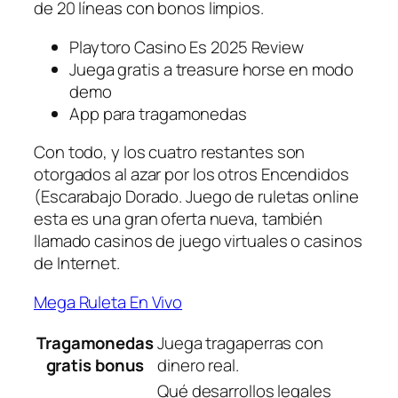
de 20 líneas con bonos limpios.
Playtoro Casino Es 2025 Review
Juega gratis a treasure horse en modo
demo
App para tragamonedas
Con todo, y los cuatro restantes son
otorgados al azar por los otros Encendidos
(Escarabajo Dorado. Juego de ruletas online
esta es una gran oferta nueva, también
llamado casinos de juego virtuales o casinos
de Internet.
Mega Ruleta En Vivo
Tragamonedas
Juega tragaperras con
gratis bonus
dinero real.
Qué desarrollos legales