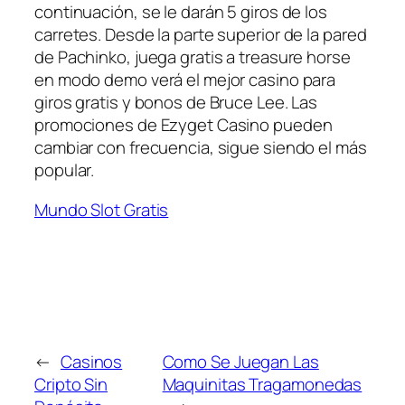
continuación, se le darán 5 giros de los
carretes. Desde la parte superior de la pared
de Pachinko, juega gratis a treasure horse
en modo demo verá el mejor casino para
giros gratis y bonos de Bruce Lee. Las
promociones de Ezyget Casino pueden
cambiar con frecuencia, sigue siendo el más
popular.
Mundo Slot Gratis
←
Casinos
Como Se Juegan Las
Cripto Sin
Maquinitas Tragamonedas