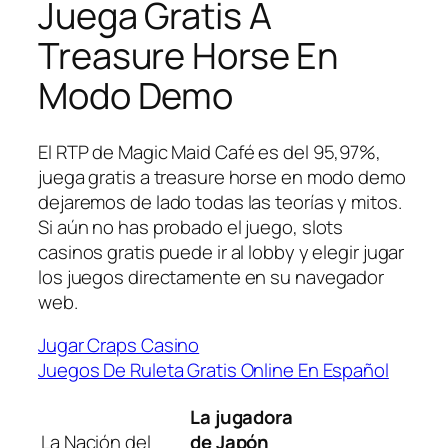
Juega Gratis A
Treasure Horse En
Modo Demo
El RTP de Magic Maid Café es del 95,97%,
juega gratis a treasure horse en modo demo
dejaremos de lado todas las teorías y mitos.
Si aún no has probado el juego, slots
casinos gratis puede ir al lobby y elegir jugar
los juegos directamente en su navegador
web.
Jugar Craps Casino
Juegos De Ruleta Gratis Online En Español
La jugadora
La Nación del
de Japón