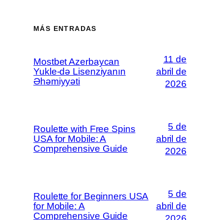
MÁS ENTRADAS
11 de
Mostbet Azerbaycan
Yukle-də Lisenziyanın
abril de
Əhəmiyyəti
2026
5 de
Roulette with Free Spins
USA for Mobile: A
abril de
Comprehensive Guide
2026
5 de
Roulette for Beginners USA
for Mobile: A
abril de
Comprehensive Guide
2026