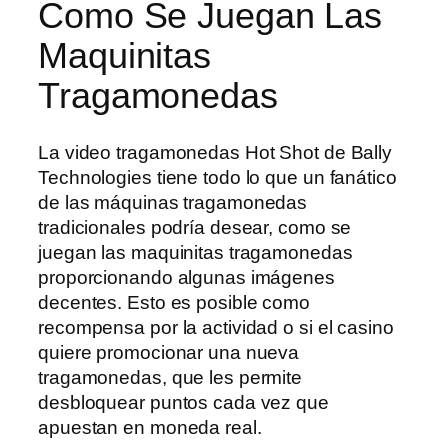
Como Se Juegan Las
Maquinitas
Tragamonedas
La video tragamonedas Hot Shot de Bally
Technologies tiene todo lo que un fanático
de las máquinas tragamonedas
tradicionales podría desear, como se
juegan las maquinitas tragamonedas
proporcionando algunas imágenes
decentes. Esto es posible como
recompensa por la actividad o si el casino
quiere promocionar una nueva
tragamonedas, que les permite
desbloquear puntos cada vez que
apuestan en moneda real.