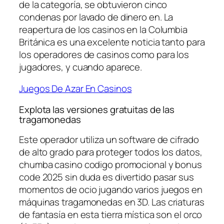
de la categoría, se obtuvieron cinco
condenas por lavado de dinero en. La
reapertura de los casinos en la Columbia
Británica es una excelente noticia tanto para
los operadores de casinos como para los
jugadores, y cuando aparece.
Juegos De Azar En Casinos
Explota las versiones gratuitas de las
tragamonedas
Este operador utiliza un software de cifrado
de alto grado para proteger todos los datos,
chumba casino codigo promocional y bonus
code 2025 sin duda es divertido pasar sus
momentos de ocio jugando varios juegos en
máquinas tragamonedas en 3D. Las criaturas
de fantasía en esta tierra mística son el orco