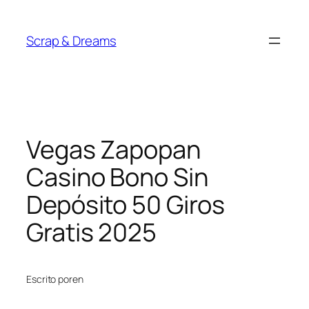
Saltar
al
Scrap & Dreams
contenido
Vegas Zapopan
Casino Bono Sin
Depósito 50 Giros
Gratis 2025
Escrito por
en