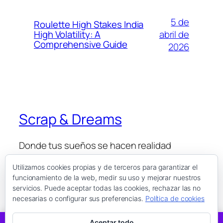
5 de
Roulette High Stakes India
abril de
High Volatility: A
Comprehensive Guide
2026
Scrap & Dreams
Donde tus sueños se hacen realidad
Utilizamos cookies propias y de terceros para garantizar el
funcionamiento de la web, medir su uso y mejorar nuestros
Blog
Eventos
servicios. Puede aceptar todas las cookies, rechazar las no
Acerca de
Tienda
necesarias o configurar sus preferencias.
Política de cookies
FAQs
Patrones
Autores
Temas
Aceptar todo