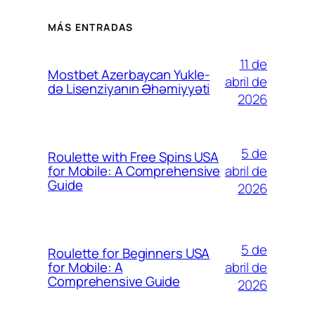
MÁS ENTRADAS
11 de
Mostbet Azerbaycan Yukle-
abril de
də Lisenziyanın Əhəmiyyəti
2026
5 de
Roulette with Free Spins USA
abril de
for Mobile: A Comprehensive
Guide
2026
5 de
Roulette for Beginners USA
abril de
for Mobile: A
Comprehensive Guide
2026