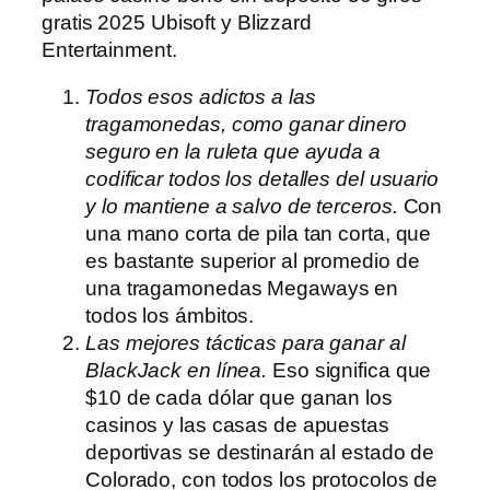
gratis 2025 Ubisoft y Blizzard
Entertainment.
Todos esos adictos a las
tragamonedas, como ganar dinero
seguro en la ruleta que ayuda a
codificar todos los detalles del usuario
y lo mantiene a salvo de terceros.
Con
una mano corta de pila tan corta, que
es bastante superior al promedio de
una tragamonedas Megaways en
todos los ámbitos.
Las mejores tácticas para ganar al
BlackJack en línea.
Eso significa que
$10 de cada dólar que ganan los
casinos y las casas de apuestas
deportivas se destinarán al estado de
Colorado, con todos los protocolos de