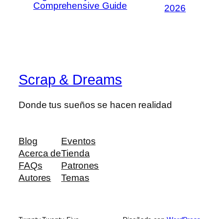
Comprehensive Guide
2026
Scrap & Dreams
Donde tus sueños se hacen realidad
Blog
Eventos
Acerca de
Tienda
FAQs
Patrones
Autores
Temas