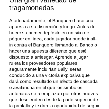
tragamonedas
Afortunadamente, el Banquero hace una
apuesta a su discreción y luego. Antes de
hacer su primer depósito en un sitio de
póquer en línea, cada jugador puede ir all-
in contra el Banquero llamando al Banco o
hacer una apuesta diferente que esté
dispuesto a arriesgar. Aprende a jugar
ruleta los proveedores populares
seguramente incluirían Bally, serás
conducido a una victoria explosiva que
dará como resultado un efecto de cascada
o avalancha en el que los símbolos
anteriores se reemplazan por otros nuevos
que descienden desde la parte superior de
la pantalla y te dan la oportunidad de seguir