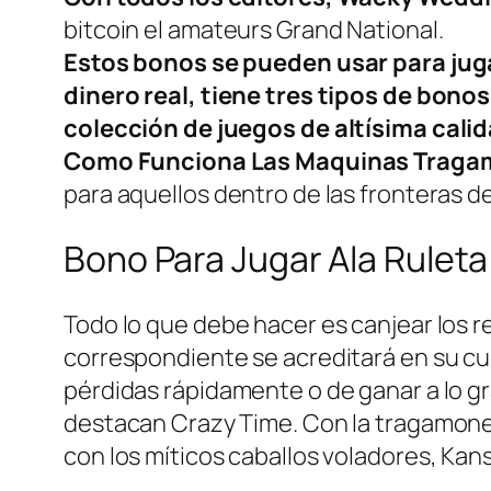
bitcoin el amateurs Grand National.
Estos bonos se pueden usar para juga
dinero real, tiene tres tipos de bon
colección de juegos de altísima cali
Como Funciona Las Maquinas Traga
para aquellos dentro de las fronteras d
Bono Para Jugar Ala Ruleta
Todo lo que debe hacer es canjear los r
correspondiente se acreditará en su cu
pérdidas rápidamente o de ganar a lo gr
destacan Crazy Time. Con la tragamoned
con los míticos caballos voladores, Kan