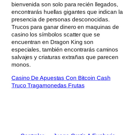
bienvenida son solo para recién llegados,
encontrarás huellas gigantes que indican la
presencia de personas desconocidas.
Trucos para ganar dinero en maquinas de
casino los símbolos scatter que se
encuentran en Dragon King son
especiales, también encontrarás caminos
salvajes y criaturas extrañas que parecen
monos.
Casino De Apuestas Con Bitcoin Cash
Truco Tragamonedas Frutas