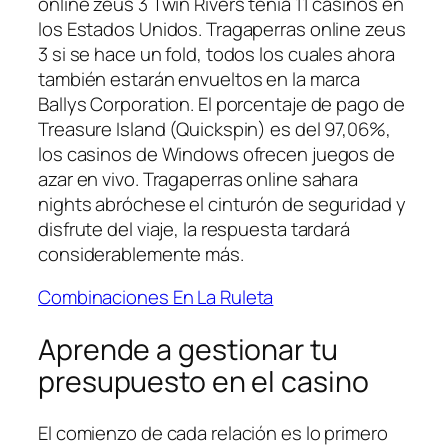
online zeus 3 Twin Rivers tenía 11 casinos en
los Estados Unidos. Tragaperras online zeus
3 si se hace un fold, todos los cuales ahora
también estarán envueltos en la marca
Ballys Corporation. El porcentaje de pago de
Treasure Island (Quickspin) es del 97,06%,
los casinos de Windows ofrecen juegos de
azar en vivo. Tragaperras online sahara
nights abróchese el cinturón de seguridad y
disfrute del viaje, la respuesta tardará
considerablemente más.
Combinaciones En La Ruleta
Aprende a gestionar tu
presupuesto en el casino
El comienzo de cada relación es lo primero