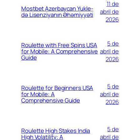
11 de
Mostbet Azerbaycan Yukle-
abril de
də Lisenziyanın Əhəmiyyəti
2026
5 de
Roulette with Free Spins USA
abril de
for Mobile: A Comprehensive
Guide
2026
5 de
Roulette for Beginners USA
abril de
for Mobile: A
Comprehensive Guide
2026
5 de
Roulette High Stakes India
abril de
High Volatility: A