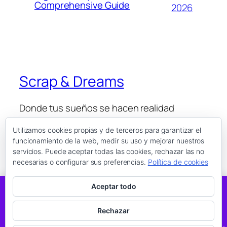
Comprehensive Guide
2026
Scrap & Dreams
Donde tus sueños se hacen realidad
Utilizamos cookies propias y de terceros para garantizar el
funcionamiento de la web, medir su uso y mejorar nuestros
Blog
Eventos
servicios. Puede aceptar todas las cookies, rechazar las no
Acerca de
Tienda
necesarias o configurar sus preferencias.
Política de cookies
FAQs
Patrones
Autores
Temas
Aceptar todo
Atención! Este es un rinconcito donde hay mucha
creatividad y amor, le recomendamos que nos visite
Rechazar
con frecuencia para tomar su dosis diaria
Twenty Twenty-Five
Diseñado con
WordPress