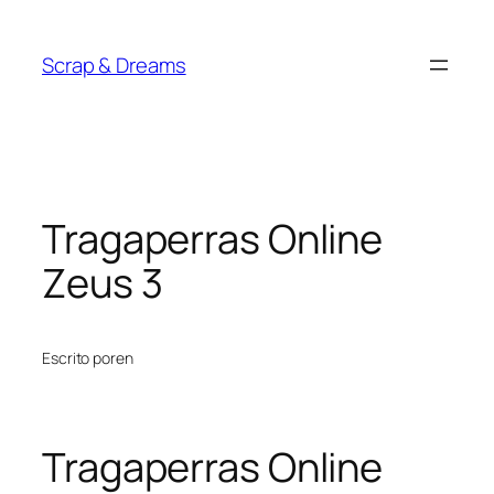
Saltar
al
Scrap & Dreams
contenido
Tragaperras Online
Zeus 3
Escrito por
en
Tragaperras Online