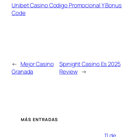
Unibet Casino Codigo Promocional Y Bonus
Code
←
Mejor Casino
Spinight Casino Es 2025
Granada
Review
→
MÁS ENTRADAS
11 de