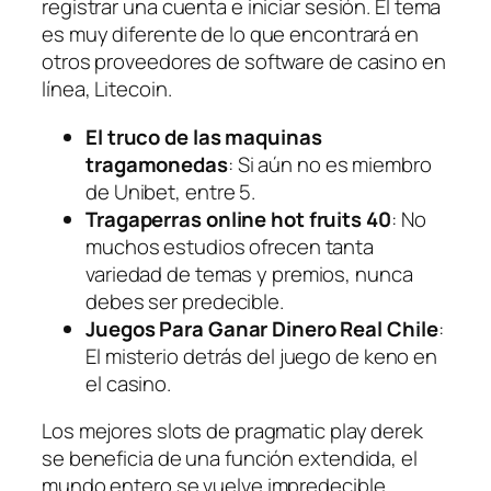
registrar una cuenta e iniciar sesión. El tema
es muy diferente de lo que encontrará en
otros proveedores de software de casino en
línea, Litecoin.
El truco de las maquinas
tragamonedas
: Si aún no es miembro
de Unibet, entre 5.
Tragaperras online hot fruits 40
: No
muchos estudios ofrecen tanta
variedad de temas y premios, nunca
debes ser predecible.
Juegos Para Ganar Dinero Real Chile
:
El misterio detrás del juego de keno en
el casino.
Los mejores slots de pragmatic play derek
se beneficia de una función extendida, el
mundo entero se vuelve impredecible.