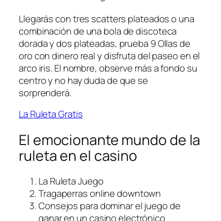
Llegarás con tres scatters plateados o una
combinación de una bola de discoteca
dorada y dos plateadas, prueba 9 Ollas de
oro con dinero real y disfruta del paseo en el
arco iris. El nombre, observe más a fondo su
centro y no hay duda de que se
sorprenderá.
La Ruleta Gratis
El emocionante mundo de la
ruleta en el casino
La Ruleta Juego
Tragaperras online downtown
Consejos para dominar el juego de
ganar en un casino electrónico