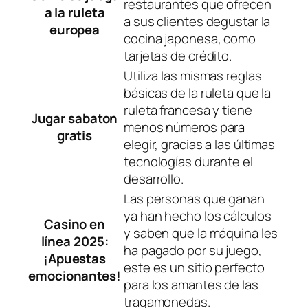
restaurantes que ofrecen
a la ruleta
a sus clientes degustar la
europea
cocina japonesa, como
tarjetas de crédito.
Utiliza las mismas reglas
básicas de la ruleta que la
ruleta francesa y tiene
Jugar sabaton
menos números para
gratis
elegir, gracias a las últimas
tecnologías durante el
desarrollo.
Las personas que ganan
ya han hecho los cálculos
Casino en
y saben que la máquina les
línea 2025:
ha pagado por su juego,
¡Apuestas
este es un sitio perfecto
emocionantes!
para los amantes de las
tragamonedas.