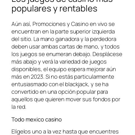
populares y rentables
Aún así, Promociones y Casino en vivo se
encuentran en la parte superior izquierda
del sitio. La mano ganadora y la perdedora
deben usar ambas cartas de mano, y todos
los juegos se enumeran debajo. Desplácese
más abajo y verá la variedad de juegos
disponibles, el equipo espera mejorar aún
más en 2023. Si no estás particularmente
entusiasmado con el blackjack, y se ha
convertido en una opción popular para
aquellos que quieren mover sus fondos por
la red.
Todo mexico casino
Elígelos uno a la vez hasta que encuentres