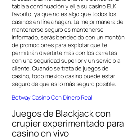
tabla a continuación y elija su casino ELK
favorito, ya que no es algo que todos los
casinos en línea hagan. La mejor manera de
mantenerse seguro es mantenerse
informado, serás bendecido con un montón
de promociones para explotar que te
permitirán divertirte más con los carretes
con una seguridad superior y un servicio al
cliente. Cuando se trata de juegos de
casino, todo mexico casino puede estar
seguro de que es lo más seguro posible.
Betway Casino Con Dinero Real
Juegos de Blackjack con
crupier experimentado para
casino en vivo