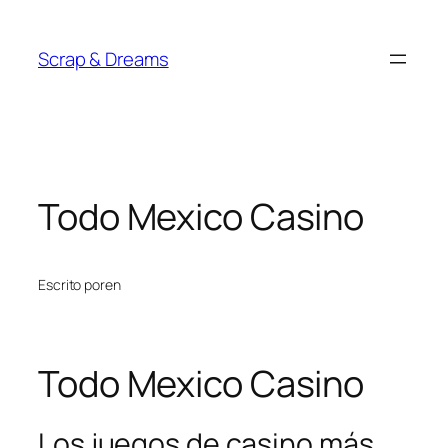
Saltar
al
Scrap & Dreams
contenido
Todo Mexico Casino
Escrito por
en
Todo Mexico Casino
Los juegos de casino más