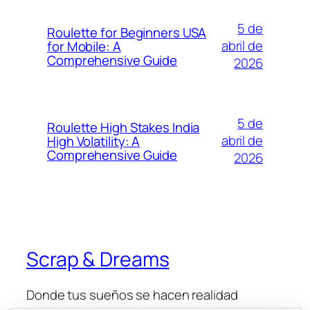
5 de
Roulette for Beginners USA
abril de
for Mobile: A
Comprehensive Guide
2026
5 de
Roulette High Stakes India
abril de
High Volatility: A
Comprehensive Guide
2026
Scrap & Dreams
Donde tus sueños se hacen realidad