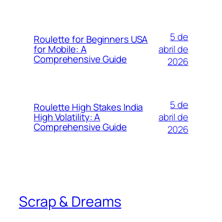
5 de
Roulette for Beginners USA
abril de
for Mobile: A
Comprehensive Guide
2026
5 de
Roulette High Stakes India
abril de
High Volatility: A
Comprehensive Guide
2026
Scrap & Dreams