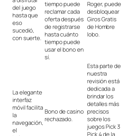
a disfrutar
tiempo puede
Roger, puede
del juego
reclamar cada
desbloquear
hasta que
oferta después
Giros Gratis
eso
de registrarse
de Hombre
sucedió,
hasta cuánto
lobo.
con suerte.
tiempo puede
usar el bono en
sí.
Esta parte de
nuestra
revisión está
dedicada a
La elegante
brindar los
interfaz
detalles más
móvil facilita
Bono de casino
precisos
la
rechazado.
sobre los
navegación,
juegos Pick 3
el
Pick 4 de la