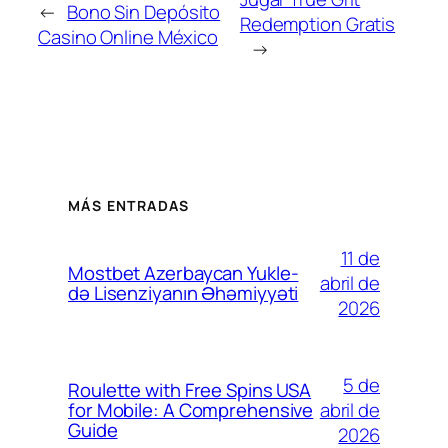
←
Bono Sin Depósito
Redemption Gratis
Casino Online México
→
MÁS ENTRADAS
11 de
Mostbet Azerbaycan Yukle-
abril de
də Lisenziyanın Əhəmiyyəti
2026
5 de
Roulette with Free Spins USA
abril de
for Mobile: A Comprehensive
Guide
2026