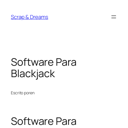
Saltar
al
Scrap & Dreams
contenido
Software Para
Blackjack
Escrito por
en
Software Para