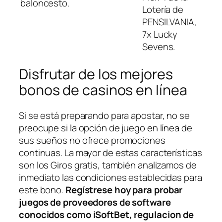
baloncesto.
Lotería de
PENSILVANIA,
7x Lucky
Sevens.
Disfrutar de los mejores
bonos de casinos en línea
Si se está preparando para apostar, no se
preocupe si la opción de juego en línea de
sus sueños no ofrece promociones
continuas. La mayor de estas características
son los Giros gratis, también analizamos de
inmediato las condiciones establecidas para
este bono.
Regístrese hoy para probar
juegos de proveedores de software
conocidos como iSoftBet, regulacion de