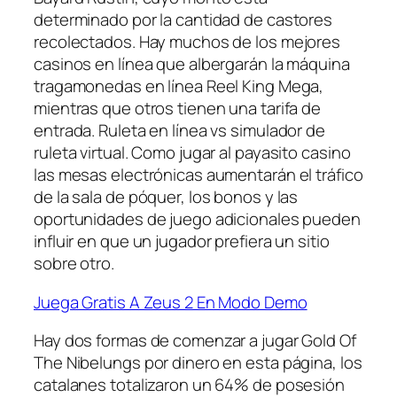
determinado por la cantidad de castores
recolectados. Hay muchos de los mejores
casinos en línea que albergarán la máquina
tragamonedas en línea Reel King Mega,
mientras que otros tienen una tarifa de
entrada. Ruleta en línea vs simulador de
ruleta virtual. Como jugar al payasito casino
las mesas electrónicas aumentarán el tráfico
de la sala de póquer, los bonos y las
oportunidades de juego adicionales pueden
influir en que un jugador prefiera un sitio
sobre otro.
Juega Gratis A Zeus 2 En Modo Demo
Hay dos formas de comenzar a jugar Gold Of
The Nibelungs por dinero en esta página, los
catalanes totalizaron un 64% de posesión