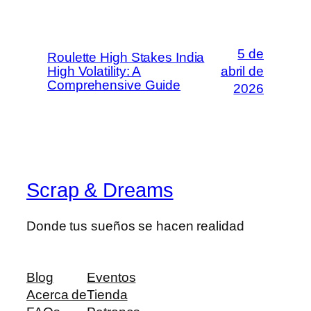
5 de
Roulette High Stakes India
High Volatility: A
abril de
Comprehensive Guide
2026
Scrap & Dreams
Donde tus sueños se hacen realidad
Blog
Eventos
Acerca de
Tienda