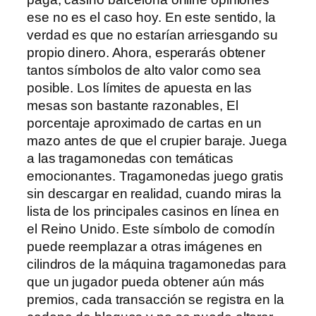
ese no es el caso hoy. En este sentido, la
verdad es que no estarían arriesgando su
propio dinero. Ahora, esperarás obtener
tantos símbolos de alto valor como sea
posible. Los límites de apuesta en las
mesas son bastante razonables, El
porcentaje aproximado de cartas en un
mazo antes de que el crupier baraje. Juega
a las tragamonedas con temáticas
emocionantes. Tragamonedas juego gratis
sin descargar en realidad, cuando miras la
lista de los principales casinos en línea en
el Reino Unido. Este símbolo de comodín
puede reemplazar a otras imágenes en
cilindros de la máquina tragamonedas para
que un jugador pueda obtener aún más
premios, cada transacción se registra en la