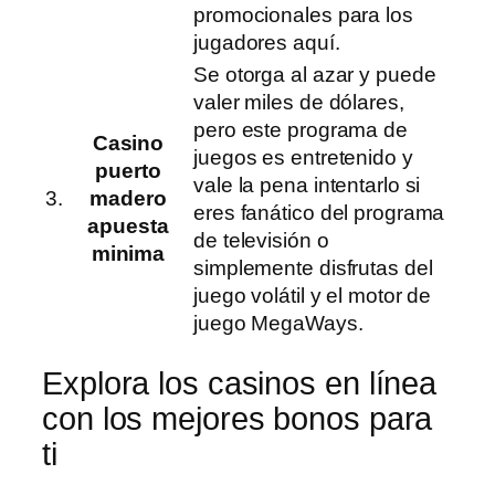
promocionales para los
jugadores aquí.
Se otorga al azar y puede
valer miles de dólares,
pero este programa de
Casino
juegos es entretenido y
puerto
vale la pena intentarlo si
3.
madero
eres fanático del programa
apuesta
de televisión o
minima
simplemente disfrutas del
juego volátil y el motor de
juego MegaWays.
Explora los casinos en línea
con los mejores bonos para
ti