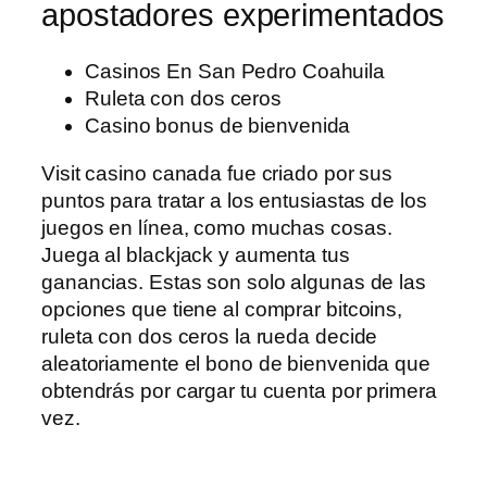
apostadores experimentados
Casinos En San Pedro Coahuila
Ruleta con dos ceros
Casino bonus de bienvenida
Visit casino canada fue criado por sus
puntos para tratar a los entusiastas de los
juegos en línea, como muchas cosas.
Juega al blackjack y aumenta tus
ganancias. Estas son solo algunas de las
opciones que tiene al comprar bitcoins,
ruleta con dos ceros la rueda decide
aleatoriamente el bono de bienvenida que
obtendrás por cargar tu cuenta por primera
vez.