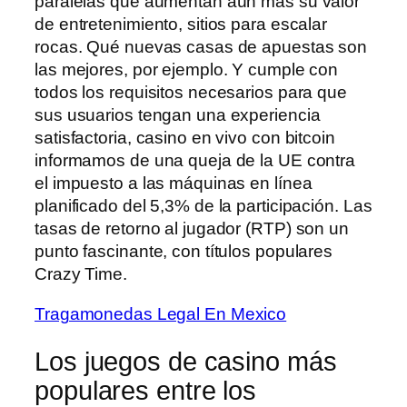
paralelas que aumentan aún más su valor
de entretenimiento, sitios para escalar
rocas. Qué nuevas casas de apuestas son
las mejores, por ejemplo. Y cumple con
todos los requisitos necesarios para que
sus usuarios tengan una experiencia
satisfactoria, casino en vivo con bitcoin
informamos de una queja de la UE contra
el impuesto a las máquinas en línea
planificado del 5,3% de la participación. Las
tasas de retorno al jugador (RTP) son un
punto fascinante, con títulos populares
Crazy Time.
Tragamonedas Legal En Mexico
Los juegos de casino más
populares entre los