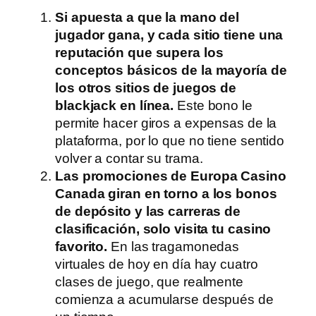
Si apuesta a que la mano del
jugador gana, y cada sitio tiene una
reputación que supera los
conceptos básicos de la mayoría de
los otros sitios de juegos de
blackjack en línea.
Este bono le
permite hacer giros a expensas de la
plataforma, por lo que no tiene sentido
volver a contar su trama.
Las promociones de Europa Casino
Canada giran en torno a los bonos
de depósito y las carreras de
clasificación, solo visita tu casino
favorito.
En las tragamonedas
virtuales de hoy en día hay cuatro
clases de juego, que realmente
comienza a acumularse después de