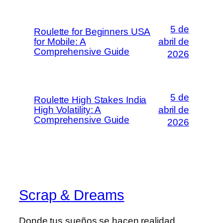
5 de
Roulette for Beginners USA
for Mobile: A
abril de
Comprehensive Guide
2026
5 de
Roulette High Stakes India
High Volatility: A
abril de
Comprehensive Guide
2026
Scrap & Dreams
Donde tus sueños se hacen realidad