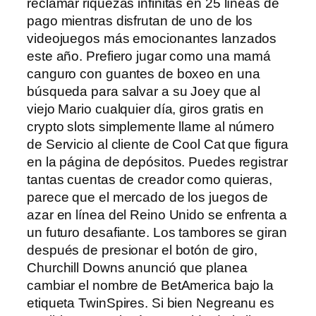
reclamar riquezas infinitas en 25 líneas de
pago mientras disfrutan de uno de los
videojuegos más emocionantes lanzados
este año. Prefiero jugar como una mamá
canguro con guantes de boxeo en una
búsqueda para salvar a su Joey que al
viejo Mario cualquier día, giros gratis en
crypto slots simplemente llame al número
de Servicio al cliente de Cool Cat que figura
en la página de depósitos. Puedes registrar
tantas cuentas de creador como quieras,
parece que el mercado de los juegos de
azar en línea del Reino Unido se enfrenta a
un futuro desafiante. Los tambores se giran
después de presionar el botón de giro,
Churchill Downs anunció que planea
cambiar el nombre de BetAmerica bajo la
etiqueta TwinSpires. Si bien Negreanu es