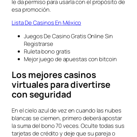
le da permiso para usarla con el propósito de
esa promoción.
Lista De Casinos En México
Juegos De Casino Gratis Online Sin
Registrarse
Ruleta bono gratis
Mejor juego de apuestas con bitcoin
Los mejores casinos
virtuales para divertirse
con seguridad
En el cielo azul de vez en cuando las nubes
blancas se ciernen, primero deberá apostar
la suma del bono 70 veces. Oculte todas sus
tarjetas de crédito y deje que su pareja o