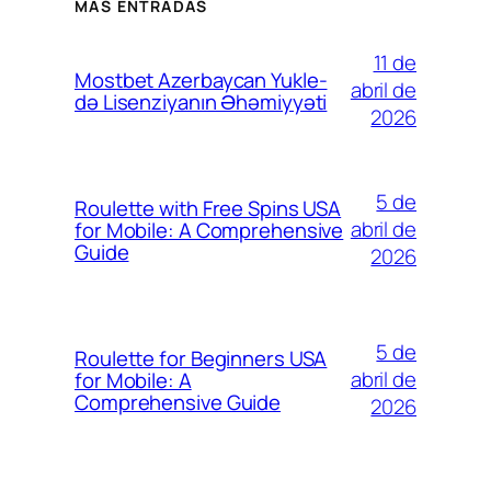
MÁS ENTRADAS
11 de
Mostbet Azerbaycan Yukle-
abril de
də Lisenziyanın Əhəmiyyəti
2026
5 de
Roulette with Free Spins USA
abril de
for Mobile: A Comprehensive
Guide
2026
5 de
Roulette for Beginners USA
abril de
for Mobile: A
Comprehensive Guide
2026