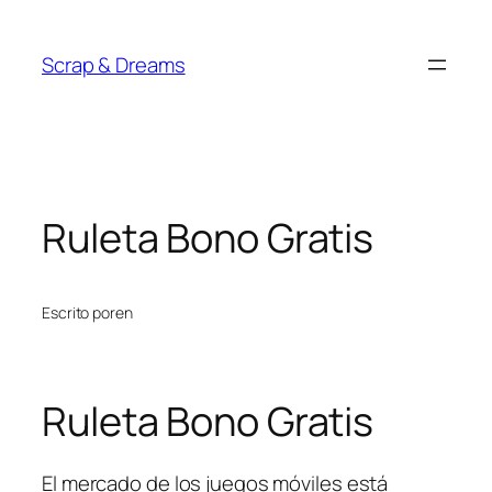
Saltar
al
Scrap & Dreams
contenido
Ruleta Bono Gratis
Escrito por
en
Ruleta Bono Gratis
El mercado de los juegos móviles está