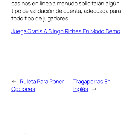
casinos en línea a menudo solicitarán algún
tipo de validación de cuenta, adecuada para
todo tipo de jugadores.
Juega Gratis A Slingo Riches En Modo Demo
←
Ruleta Para Poner
Tragaperras En
Opciones
Inglés
→