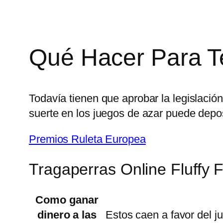
Qué Hacer Para T
Todavía tienen que aprobar la legislación
suerte en los juegos de azar puede depos
Premios Ruleta Europea
Tragaperras Online Fluffy 
Como ganar
dinero a las
Estos caen a favor del 