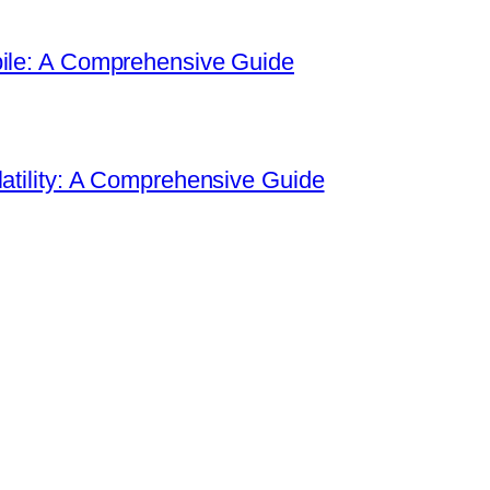
bile: A Comprehensive Guide
latility: A Comprehensive Guide