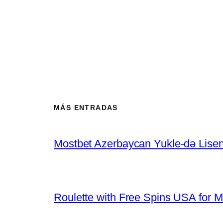
MÁS ENTRADAS
Mostbet Azerbaycan Yukle-də Lisen
Roulette with Free Spins USA for 