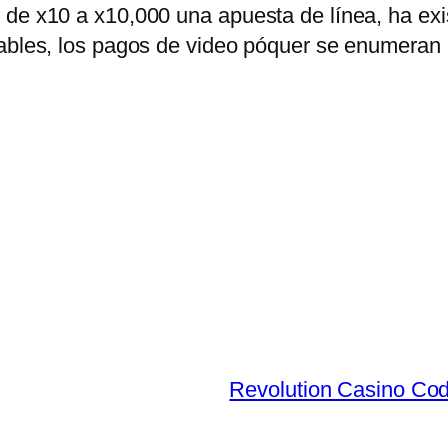
 de x10 a x10,000 una apuesta de línea, ha exi
ables, los pagos de video póquer se enumeran e
Revolution Casino Co