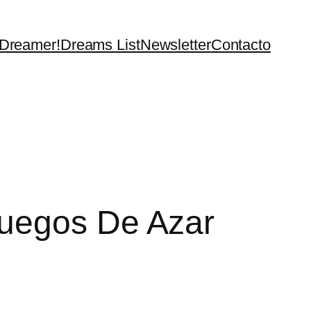
 Dreamer!
Dreams List
Newsletter
Contacto
Juegos De Azar