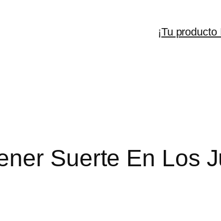
¡Tu producto
ener Suerte En Los 