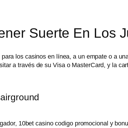
ener Suerte En Los 
 para los casinos en línea, a un empate o a una
itar a través de su Visa o MasterCard, y la car
Fairground
jugador, 10bet casino codigo promocional y bo