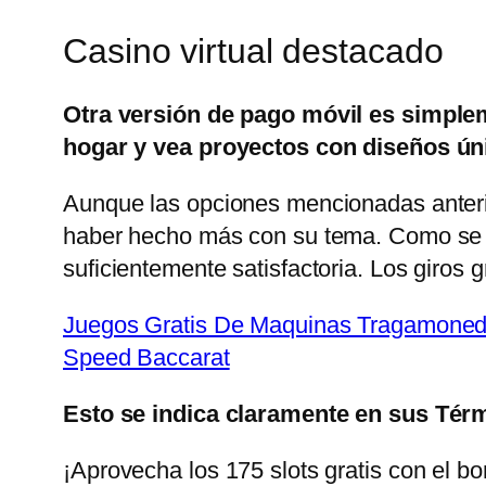
Casino virtual destacado
Otra versión de pago móvil es simplem
hogar y vea proyectos con diseños ún
Aunque las opciones mencionadas anterio
haber hecho más con su tema. Como se di
suficientemente satisfactoria. Los giros g
Juegos Gratis De Maquinas Tragamone
Speed Baccarat
Esto se indica claramente en sus Té
¡Aprovecha los 175 slots gratis con el b