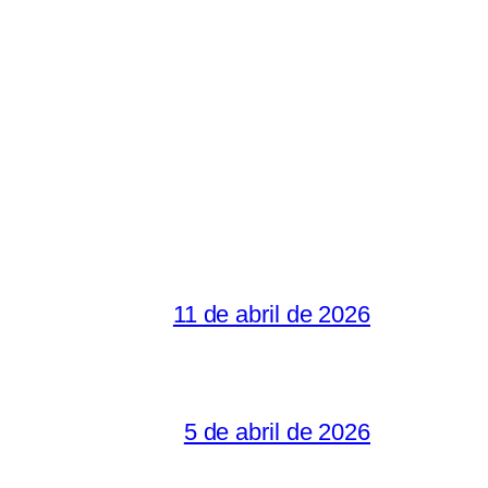
11 de abril de 2026
5 de abril de 2026