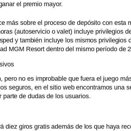
ganar el premio mayor.
e más sobre el proceso de depósito con esta mo
oras (autoservicio o valet) incluye privilegios
sped y también incluye los mismos privilegios 
edad MGM Resort dentro del mismo período de 2
sivos
, pero no es improbable que fuera el juego más
os seguros, en el sitio web encontramos una 
 parte de dudas de los usuarios.
 diez giros gratis además de los que haya reco