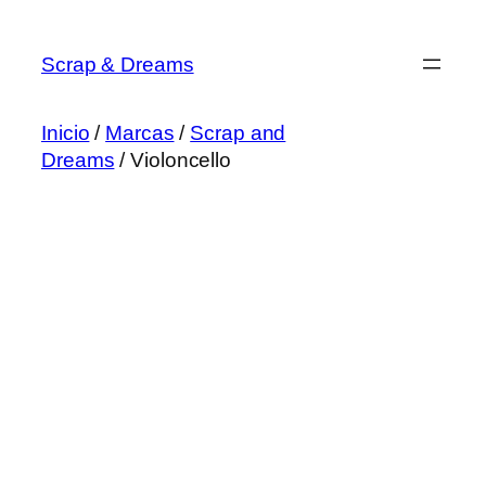
Saltar
al
Scrap & Dreams
contenido
Inicio
/
Marcas
/
Scrap and
Dreams
/ Violoncello