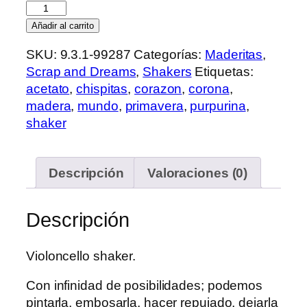
Violoncello
cantidad
Añadir al carrito
SKU:
9.3.1-99287
Categorías:
Maderitas
,
Scrap and Dreams
,
Shakers
Etiquetas:
acetato
,
chispitas
,
corazon
,
corona
,
madera
,
mundo
,
primavera
,
purpurina
,
shaker
Descripción
Valoraciones (0)
Descripción
Violoncello shaker.
Con infinidad de posibilidades; podemos
pintarla, embosarla, hacer repujado, dejarla