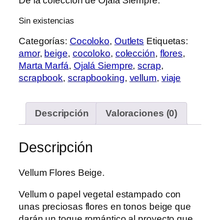
De la colección de Ojalá Siempre.
Sin existencias
Categorías:
Cocoloko
,
Outlets
Etiquetas:
amor
,
beige
,
cocoloko
,
colección
,
flores
,
Marta Marfá
,
Ojalá Siempre
,
scrap
,
scrapbook
,
scrapbooking
,
vellum
,
viaje
Descripción
Valoraciones (0)
Descripción
Vellum Flores Beige.
Vellum o papel vegetal estampado con
unas preciosas flores en tonos beige que
darán un toque romántico al proyecto que