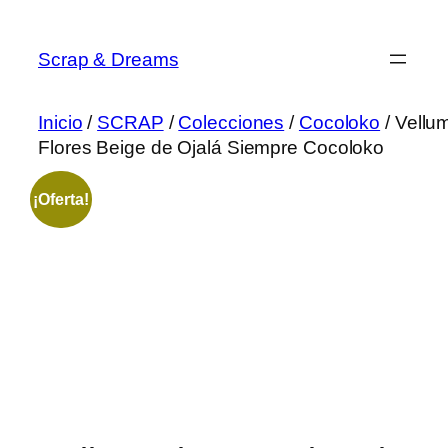
Saltar
al
Scrap & Dreams
contenido
Inicio
/
SCRAP
/
Colecciones
/
Cocoloko
/ Vellu
Flores Beige de Ojalá Siempre Cocoloko
¡Oferta!