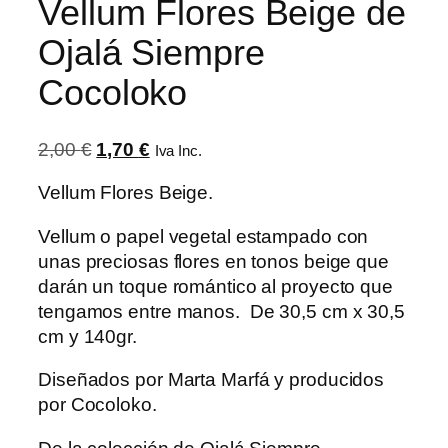
Vellum Flores Beige de
Ojalá Siempre
Cocoloko
El
El
2,00
€
1,70
€
Iva Inc.
precio
precio
Vellum Flores Beige.
original
actual
era:
es:
Vellum o papel vegetal estampado con
2,00 €.
1,70 €.
unas preciosas flores en tonos beige que
darán un toque romántico al proyecto que
tengamos entre manos. De 30,5 cm x 30,5
cm y 140gr.
Diseñados por Marta Marfá y producidos
por Cocoloko.