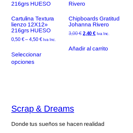
se
se
pueden
pue
Cartulina Textura
Chipboards Gratitud
elegir
elegi
lienzo 12X12»
Johanna Rivero
en
en
216grs HUESO
la
la
El
El
3,00
€
2,40
€
Iva Inc.
Rango
0,50
€
–
4,50
€
precio
precio
Iva Inc.
página
pági
de
original
actual
de
de
Añadir al carrito
Este
precios:
era:
es:
Seleccionar
producto
prod
producto
desde
3,00 €.
2,40 €.
opciones
tiene
0,50 €
múltiples
hasta
variantes.
4,50 €
Las
opciones
se
Scrap & Dreams
pueden
elegir
en
Donde tus sueños se hacen realidad
la