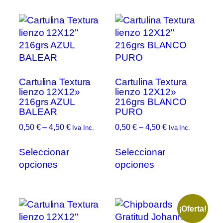
Cartulina Textura
Cartulina Textura
lienzo 12X12»
lienzo 12X12»
216grs AZUL
216grs BLANCO
BALEAR
PURO
Rango
Rango
0,50
€
–
4,50
€
0,50
€
–
4,50
€
Iva Inc.
Iva Inc.
de
de
Este
Este
precios:
precios:
Seleccionar
Seleccionar
producto
prod
desde
desde
opciones
opciones
tiene
tien
0,50 €
0,50 €
múltiples
múlt
hasta
hasta
variantes.
vari
4,50 €
4,50 €
Las
Las
¡Oferta!
opciones
opc