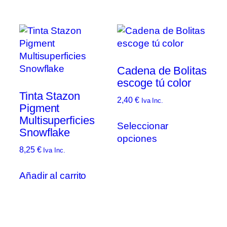
múltiples
variantes.
Las
opciones
se
pueden
Cadena de Bolitas
elegir
escoge tú color
en
Tinta Stazon
2,40
€
Iva Inc.
la
Pigment
Este
Multisuperficies
página
Seleccionar
prod
Snowflake
de
opciones
tien
producto
8,25
€
Iva Inc.
múlt
vari
Añadir al carrito
Las
opc
se
pue