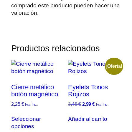
comprado este producto pueden hacer una
valoración.
Productos relacionados
¡Oferta!
Cierre metálico
Eyelets Tonos
botón magnético
Rojizos
El
El
2,25
€
3,45
€
2,99
€
Iva Inc.
Iva Inc.
precio
precio
Este
original
actual
Seleccionar
Añadir al carrito
producto
era:
es:
opciones
tiene
3,45 €.
2,99 €.