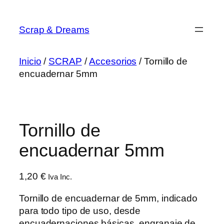
Saltar
al
Scrap & Dreams
contenido
Inicio
/
SCRAP
/
Accesorios
/ Tornillo de
encuadernar 5mm
Tornillo de
encuadernar 5mm
1,20
€
Iva Inc.
Tornillo de encuadernar de 5mm, indicado
para todo tipo de uso, desde
encuadernaciones básicas, engranaje de