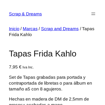
Saltar
al
Scrap & Dreams
contenido
Inicio
/
Marcas
/
Scrap and Dreams
/ Tapas
Frida Kahlo
Tapas Frida Kahlo
7,95
€
Iva Inc.
Set de Tapas grabadas para portada y
contraportada de libretas o para álbum en
tamaño a5 con 8 agujeros.
Hechas en madera de DM de 2,5mm de
grosor y acabadas a mano.