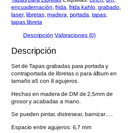
cantidad
encuadernación
,
frida
,
frida kahlo
,
grabado
,
laser
,
libretas
,
madera
,
portada
,
tapas
,
tapas libreta
Descripción
Valoraciones (0)
Descripción
Set de Tapas grabadas para portada y
contraportada de libretas o para álbum en
tamaño a5 con 8 agujeros.
Hechas en madera de DM de 2,5mm de
grosor y acabadas a mano.
Se pueden pintar, distresear, barnizar….
Espacio entre agujeros: 6,7 mm