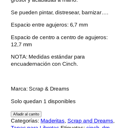
Se pueden pintar, distresear, barnizar….
Espacio entre agujeros: 6,7 mm
Espacio de centro a centro de agujeros:
12,7 mm
NOTA: Medidas estándar para
encuadernación con Cinch.
Marca: Scrap & Dreams
Solo quedan 1 disponibles
Tapas
Añadir al carrito
Frida
Categorías:
Maderitas
,
Scrap and Dreams
,
Kahlo
Tapas para Libretas
Etiquetas:
cinch
,
dm
,