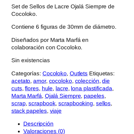
precio
precio
Set de Sellos de Lacre Ojalá Siempre de
original
actual
Cocoloko.
era:
es:
5,50 €.
4,68 €.
Contiene 6 figuras de 30mm de diámetro.
Diseñados por Marta Marfá en
colaboración con Cocoloko.
Sin existencias
Categorías:
Cocoloko
,
Outlets
Etiquetas:
acetato
,
amor
,
cocoloko
,
colección
,
die
cuts
,
flores
,
hule
,
lacre
,
lona plastificada
,
Marta Marfá
,
Ojalá Siempre
,
papeles
,
scrap
,
scrapbook
,
scrapbooking
,
sellos
,
stack papeles
,
viaje
Descripción
Valoraciones (0)