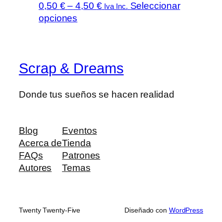
Rango
0,50
€
–
4,50
€
Seleccionar
producto
Iva Inc.
Este
de
opciones
producto
precios:
tiene
desde
múltiples
0,50 €
Scrap & Dreams
variantes.
hasta
Las
4,50 €
opciones
Donde tus sueños se hacen realidad
se
pueden
elegir
Blog
Eventos
en
Acerca de
Tienda
la
FAQs
Patrones
página
Autores
Temas
de
producto
Twenty Twenty-Five
Diseñado con
WordPress