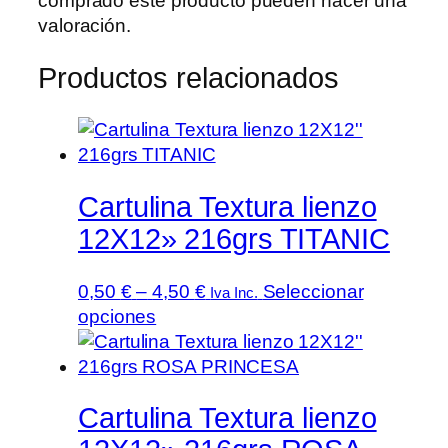
comprado este producto pueden hacer una
valoración.
Productos relacionados
Cartulina Textura lienzo
12X12» 216grs TITANIC
Rango
0,50
€
–
4,50
€
Seleccionar
Iva Inc.
Este
de
opciones
producto
precios:
tiene
desde
múltiples
0,50 €
Cartulina Textura lienzo
variantes.
hasta
Las
4,50 €