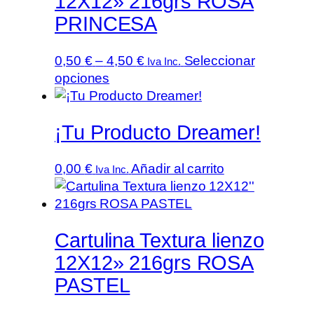
12X12» 216grs ROSA
opciones
PRINCESA
se
pueden
Rango
0,50
€
–
4,50
€
Seleccionar
Iva Inc.
elegir
Este
de
opciones
en
producto
precios:
la
tiene
desde
página
¡Tu Producto Dreamer!
múltiples
0,50 €
de
variantes.
hasta
producto
Las
4,50 €
0,00
€
Añadir al carrito
Iva Inc.
opciones
se
pueden
elegir
Cartulina Textura lienzo
en
12X12» 216grs ROSA
la
PASTEL
página
de