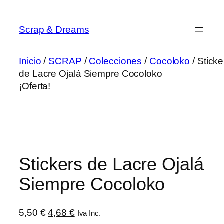
Saltar
al
Scrap & Dreams
contenido
Inicio
/
SCRAP
/
Colecciones
/
Cocoloko
/ Sticke
de Lacre Ojalá Siempre Cocoloko
¡Oferta!
Stickers de Lacre Ojalá
Siempre Cocoloko
El
El
5,50
€
4,68
€
Iva Inc.