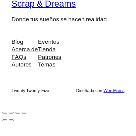
Scrap & Dreams
variantes.
hasta
producto
Las
4,50 €
opciones
Donde tus sueños se hacen realidad
se
pueden
elegir
Blog
Eventos
en
Acerca de
Tienda
la
FAQs
Patrones
página
Autores
Temas
de
producto
Twenty Twenty-Five
Diseñado con
WordPress