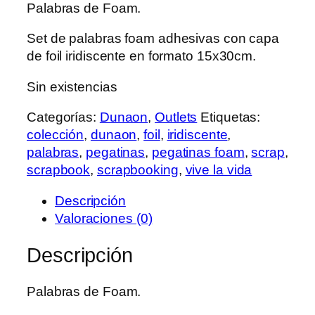
Palabras de Foam.
original
actual
era:
es:
Set de palabras foam adhesivas con capa
5,99 €.
5,09 €.
de foil iridiscente en formato 15x30cm.
Sin existencias
Categorías:
Dunaon
,
Outlets
Etiquetas:
colección
,
dunaon
,
foil
,
iridiscente
,
palabras
,
pegatinas
,
pegatinas foam
,
scrap
,
scrapbook
,
scrapbooking
,
vive la vida
Descripción
Valoraciones (0)
Descripción
Palabras de Foam.