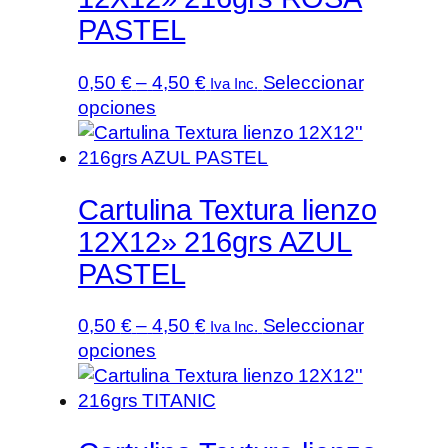
PASTEL
Rango
0,50
€
–
4,50
€
Seleccionar
Iva Inc.
Este
de
opciones
producto
precios:
tiene
desde
múltiples
0,50 €
Cartulina Textura lienzo
variantes.
hasta
Las
4,50 €
12X12» 216grs AZUL
opciones
PASTEL
se
pueden
Rango
0,50
€
–
4,50
€
Seleccionar
Iva Inc.
elegir
Este
de
opciones
en
producto
precios:
la
tiene
desde
página
múltiples
0,50 €
de