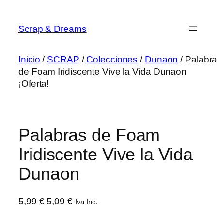
Saltar
al
Scrap & Dreams
contenido
Inicio
/
SCRAP
/
Colecciones
/
Dunaon
/ Palabr
de Foam Iridiscente Vive la Vida Dunaon
¡Oferta!
Palabras de Foam
Iridiscente Vive la Vida
Dunaon
El
El
5,99
€
5,09
€
Iva Inc.
precio
precio