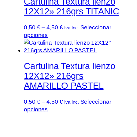
Cartulina Textura lienzo
variantes.
hasta
producto
Las
4,50 €
12X12» 216grs TITANIC
opciones
se
Rango
0,50
€
–
4,50
€
Seleccionar
Iva Inc.
pueden
Este
de
opciones
elegir
producto
precios:
en
tiene
desde
la
múltiples
0,50 €
página
Cartulina Textura lienzo
variantes.
hasta
de
Las
4,50 €
12X12» 216grs
producto
opciones
AMARILLO PASTEL
se
pueden
Rango
0,50
€
–
4,50
€
Seleccionar
Iva Inc.
elegir
Este
de
opciones
en
producto
precios:
la
tiene
desde
página
múltiples
0,50 €
de