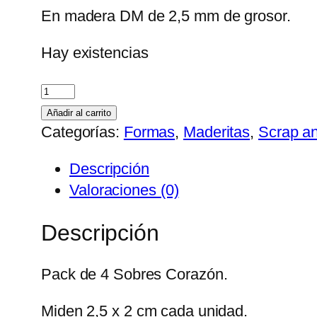
En madera DM de 2,5 mm de grosor.
Hay existencias
Pack
4
Añadir al carrito
Sobres
Categorías:
Formas
,
Maderitas
,
Scrap a
Corazón
Descripción
cantidad
Valoraciones (0)
Descripción
Pack de 4 Sobres Corazón.
Miden 2,5 x 2 cm cada unidad.