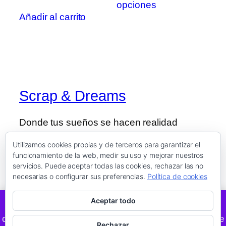
opciones
tien
1,50 €
Añadir al carrito
múlt
hasta
vari
3,95 €
Las
opc
se
pue
Scrap & Dreams
elegi
en
la
Donde tus sueños se hacen realidad
pági
Utilizamos cookies propias y de terceros para garantizar el
de
funcionamiento de la web, medir su uso y mejorar nuestros
prod
Blog
Eventos
servicios. Puede aceptar todas las cookies, rechazar las no
Acerca de
Tienda
necesarias o configurar sus preferencias.
Política de cookies
FAQs
Patrones
Autores
Temas
Aceptar todo
Atención! Este es un rinconcito donde hay mucha
creatividad y amor, le recomendamos que nos visite
Rechazar