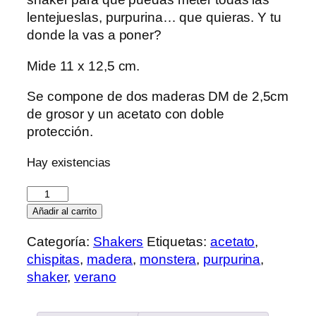
lentejueslas, purpurina… que quieras. Y tu
donde la vas a poner?
Mide 11 x 12,5 cm.
Se compone de dos maderas DM de 2,5cm
de grosor y un acetato con doble
protección.
Hay existencias
Monstera
cantidad
Añadir al carrito
Categoría:
Shakers
Etiquetas:
acetato
,
chispitas
,
madera
,
monstera
,
purpurina
,
shaker
,
verano