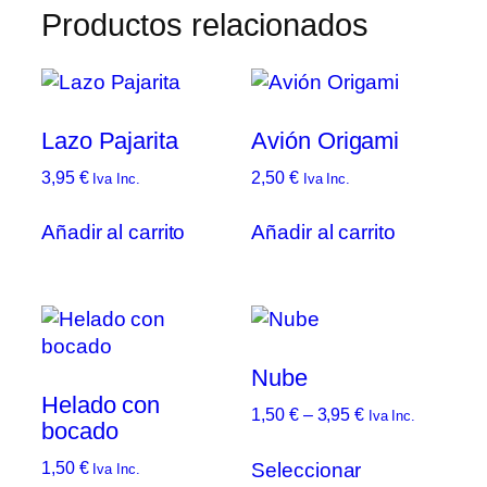
Productos relacionados
Lazo Pajarita
Avión Origami
3,95
€
2,50
€
Iva Inc.
Iva Inc.
Añadir al carrito
Añadir al carrito
Nube
Helado con
Rango
1,50
€
–
3,95
€
Iva Inc.
bocado
de
Este
precios:
Seleccionar
1,50
€
Iva Inc.
prod
desde