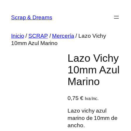
Saltar
al
Scrap & Dreams
contenido
Inicio
/
SCRAP
/
Mercería
/ Lazo Vichy
10mm Azul Marino
Lazo Vichy
10mm Azul
Marino
0,75
€
Iva Inc.
Lazo vichy azul
marino de 10mm de
ancho.