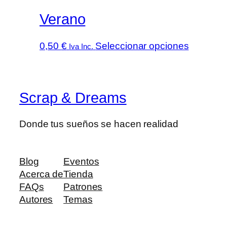
se
pueden
Verano
elegir
en
Este
0,50
€
Seleccionar opciones
Iva Inc.
la
producto
página
tiene
de
múltiples
producto
Scrap & Dreams
variantes
Las
opcione
Donde tus sueños se hacen realidad
se
pueden
elegir
Blog
Eventos
en
Acerca de
Tienda
la
FAQs
Patrones
página
Autores
Temas
de
producto