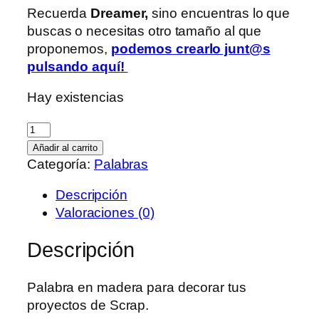
Recuerda
Dreamer,
sino encuentras lo que
buscas o necesitas otro tamaño al que
proponemos,
podemos crearlo junt@s
pulsando aquí
!
Hay existencias
Inolvidable
cantidad
Añadir al carrito
Categoría:
Palabras
Descripción
Valoraciones (0)
Descripción
Palabra en madera para decorar tus
proyectos de Scrap.