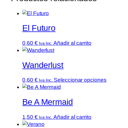
El Futuro
0,60
€
Añadir al carrito
Iva Inc.
Wanderlust
Este
0,60
€
Seleccionar opciones
Iva Inc.
producto
tiene
Be A Mermaid
múltiples
variantes
Las
1,50
€
Añadir al carrito
Iva Inc.
opcione