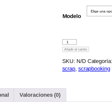
hasta
3,80 
Modelo
Cartulina
crema
Añadir al carrito
lisa
SKU:
N/D
Categoría
250
scrap
,
scrapbooking
grs
12×12"
cantidad
onal
Valoraciones (0)