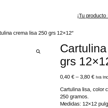
¡Tu producto
tulina crema lisa 250 grs 12×12″
Cartulina
grs 12×1
Rang
0,40
€
–
3,80
€
Iva Inc
de
Cartulina lisa, color
precio
250 gramos.
desd
Medidas: 12×12 pul
0,40 