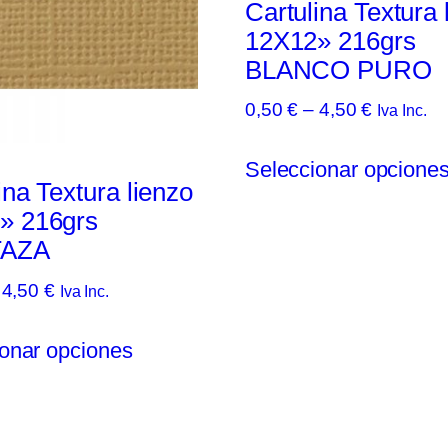
Cartulina Textura 
12X12» 216grs
BLANCO PURO
Rango
0,50
€
–
4,50
€
Iva Inc.
de
precios:
Seleccionar opcione
desde
ina Textura lienzo
0,50 €
» 216grs
hasta
AZA
4,50 €
Rango
4,50
€
Iva Inc.
de
Este
precios:
onar opciones
producto
desde
tiene
0,50 €
múltiples
hasta
variantes.
4,50 €