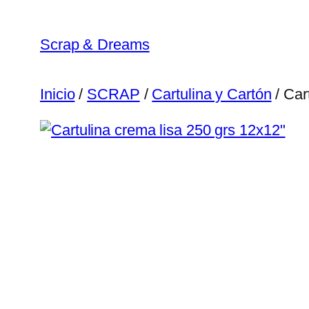
Saltar
al
Scrap & Dreams
contenido
Inicio
/
SCRAP
/
Cartulina y Cartón
/ Car