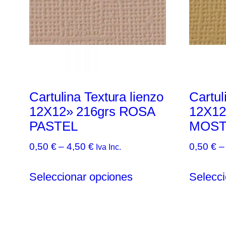
Cartulina Textura lienzo
Cartul
12X12» 216grs ROSA
12X12
PASTEL
MOST
Rango
0,50
€
–
4,50
€
0,50
€
–
Iva Inc.
de
Este
precios:
Seleccionar opciones
Selecci
producto
desde
tiene
0,50 €
múltiples
hasta
variantes.
4,50 €