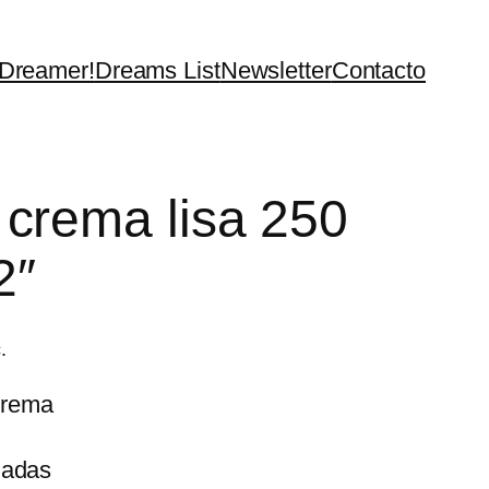
 Dreamer!
Dreams List
Newsletter
Contacto
 crema lisa 250
2″
o
.
 crema
s:
e
gadas
€