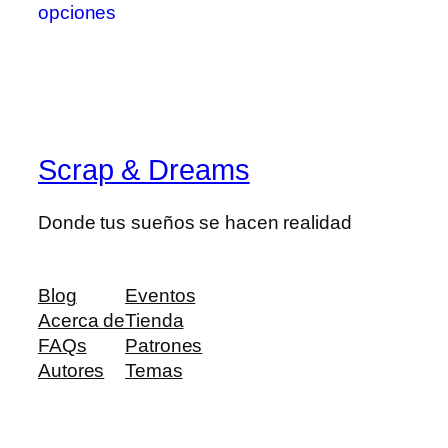
desde
era:
es:
opciones
tiene
0,50 €
13,00 €.
10,40 €.
múltiples
hasta
variantes.
4,50 €
Las
opciones
se
Scrap & Dreams
pueden
elegir
en
Donde tus sueños se hacen realidad
la
página
de
Blog
Eventos
producto
Acerca de
Tienda
FAQs
Patrones
Autores
Temas