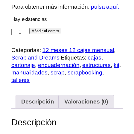
Para obtener más información,
pulsa aquí.
Hay existencias
Caja
Añadir al carrito
Dreamer
Marzo
Categorías:
12 meses 12 cajas mensual
,
2021
Scrap and Dreams
Etiquetas:
cajas
,
–
cartonaje
,
encuadernación
,
estructuras
,
kit
,
Para
manualidades
,
scrap
,
scrapbooking
,
Ti
talleres
cantidad
Descripción
Valoraciones (0)
Descripción