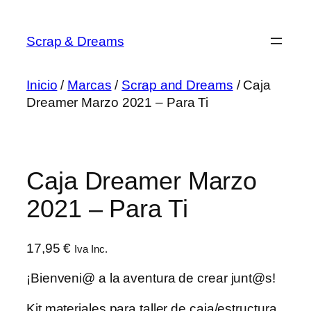
Saltar
al
Scrap & Dreams
contenido
Inicio
/
Marcas
/
Scrap and Dreams
/ Caja
Dreamer Marzo 2021 – Para Ti
Caja Dreamer Marzo
2021 – Para Ti
17,95
€
Iva Inc.
¡Bienveni@ a la aventura de crear junt@s!
Kit materiales para taller de caja/estructura