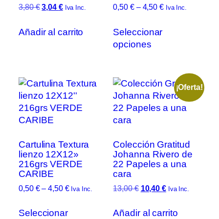
El
El
Rango
3,80
€
3,04
€
0,50
€
–
4,50
€
Iva Inc.
Iva Inc.
precio
precio
de
Este
original
actual
precios:
Añadir al carrito
Seleccionar
prod
era:
es:
desde
opciones
tien
3,80 €.
3,04 €.
0,50 €
múlt
hasta
vari
4,50 €
Las
¡Oferta!
opc
se
pue
elegi
Cartulina Textura
Colección Gratitud
en
lienzo 12X12»
Johanna Rivero de
la
216grs VERDE
22 Papeles a una
pági
CARIBE
cara
de
Rango
El
El
0,50
€
–
4,50
€
13,00
€
10,40
€
Iva Inc.
Iva Inc.
prod
de
precio
precio
Este
precios:
original
actual
Seleccionar
Añadir al carrito
producto