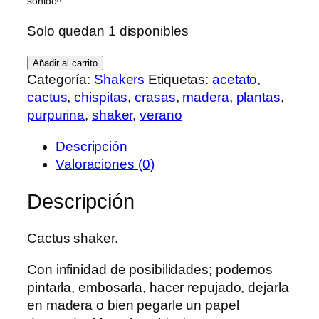
sonido!!
Solo quedan 1 disponibles
Cactus
Añadir al carrito
cantidad
Categoría:
Shakers
Etiquetas:
acetato
,
cactus
,
chispitas
,
crasas
,
madera
,
plantas
,
purpurina
,
shaker
,
verano
Descripción
Valoraciones (0)
Descripción
Cactus shaker.
Con infinidad de posibilidades; podemos
pintarla, embosarla, hacer repujado, dejarla
en madera o bien pegarle un papel