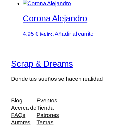
opciones
se
pueden
Corona Alejandro
elegir
en
4,95
€
Añadir al carrito
Iva Inc.
la
página
de
producto
Scrap & Dreams
Donde tus sueños se hacen realidad
Blog
Eventos
Acerca de
Tienda
FAQs
Patrones
Autores
Temas