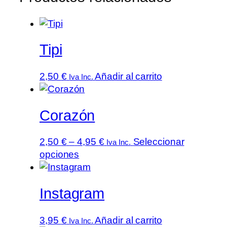
Tipi
2,50
€
Añadir al carrito
Iva Inc.
Corazón
Rango
2,50
€
–
4,95
€
Seleccionar
Iva Inc.
Este
de
opciones
producto
precios:
tiene
desde
Instagram
múltiples
2,50 €
variantes.
hasta
Las
4,95 €
3,95
€
Añadir al carrito
Iva Inc.