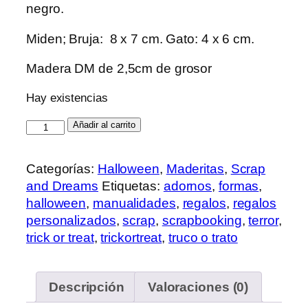
negro.
Miden; Bruja: 8 x 7 cm. Gato: 4 x 6 cm.
Madera DM de 2,5cm de grosor
Hay existencias
Bruja
Añadir al carrito
con
Gato
Categorías:
Halloween
,
Maderitas
,
Scrap
cantidad
and Dreams
Etiquetas:
adornos
,
formas
,
halloween
,
manualidades
,
regalos
,
regalos
personalizados
,
scrap
,
scrapbooking
,
terror
,
trick or treat
,
trickortreat
,
truco o trato
Descripción
Valoraciones (0)