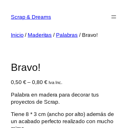
Saltar
al
Scrap & Dreams
contenido
Inicio
/
Maderitas
/
Palabras
/ Bravo!
Bravo!
Rango
0,50
€
–
0,80
€
Iva Inc.
de
Palabra en madera para decorar tus
precios:
proyectos de Scrap.
desde
0,50 €
Tiene 8 * 3 cm (ancho por alto) además de
hasta
un acabado perfecto realizado con mucho
0,80 €