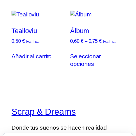
Teailoviu
Álbum
Rango
0,50
€
0,60
€
–
0,75
€
Iva Inc.
Iva Inc.
de
Este
precios:
Añadir al carrito
Seleccionar
prod
desde
opciones
tien
0,60 €
múlt
hasta
vari
0,75 €
Las
opc
se
Scrap & Dreams
pue
elegi
en
Donde tus sueños se hacen realidad
la