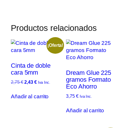
Productos relacionados
¡Oferta!
Cinta de doble
cara 5mm
Dream Glue 225
gramos Formato
El
El
2,75
€
2,43
€
Iva Inc.
Eco Ahorro
precio
precio
original
actual
Añadir al carrito
3,75
€
Iva Inc.
era:
es:
2,75 €.
2,43 €.
Añadir al carrito