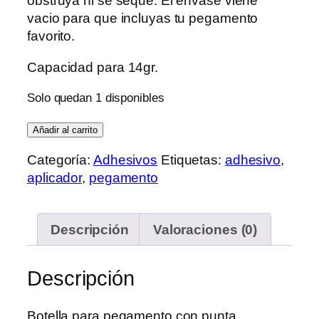
obstruya ni se seque. El envase viene
vacio para que incluyas tu pegamento
favorito.
Capacidad para 14gr.
Solo quedan 1 disponibles
Botecito
Añadir al carrito
con
Categoría:
Adhesivos
Etiquetas:
adhesivo
,
punta
aplicador
,
pegamento
aplicadora
y
alfiler
Descripción
Valoraciones (0)
cantidad
Descripción
Botella para pegamento con punta