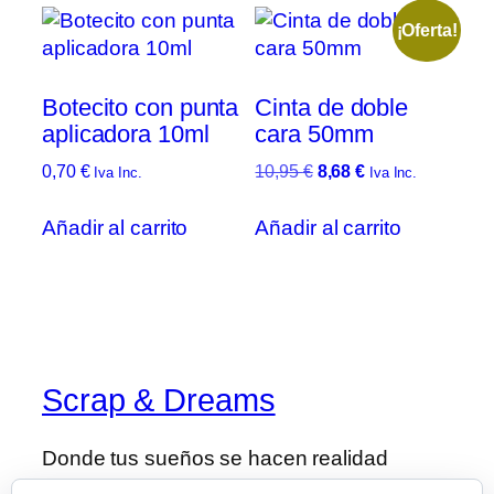
¡Oferta!
Botecito con punta
Cinta de doble
aplicadora 10ml
cara 50mm
El
El
0,70
€
10,95
€
8,68
€
Iva Inc.
Iva Inc.
precio
precio
original
actual
Añadir al carrito
Añadir al carrito
era:
es:
10,95 €.
8,68 €.
Scrap & Dreams
Donde tus sueños se hacen realidad