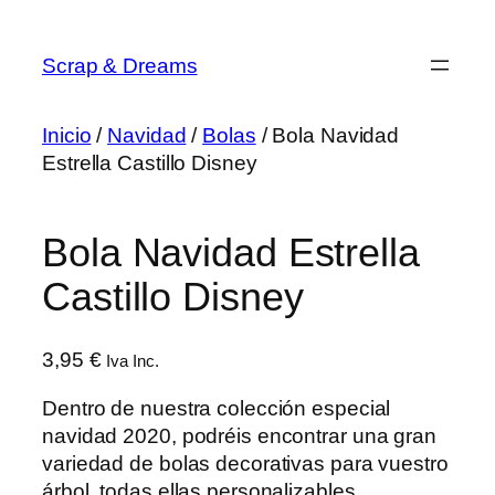
Saltar
al
Scrap & Dreams
contenido
Inicio
/
Navidad
/
Bolas
/ Bola Navidad
Estrella Castillo Disney
Bola Navidad Estrella
Castillo Disney
3,95
€
Iva Inc.
Dentro de nuestra colección especial
navidad 2020, podréis encontrar una gran
variedad de bolas decorativas para vuestro
árbol, todas ellas personalizables.