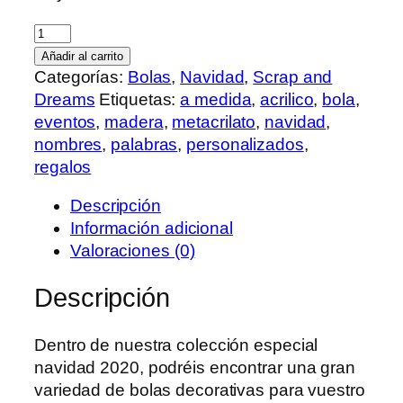
Bola
Navidad
Añadir al carrito
Estrella
Categorías:
Bolas
,
Navidad
,
Scrap and
Castillo
Dreams
Etiquetas:
a medida
,
acrilico
,
bola
,
Disney
eventos
,
madera
,
metacrilato
,
navidad
,
cantidad
nombres
,
palabras
,
personalizados
,
regalos
Descripción
Información adicional
Valoraciones (0)
Descripción
Dentro de nuestra colección especial
navidad 2020, podréis encontrar una gran
variedad de bolas decorativas para vuestro