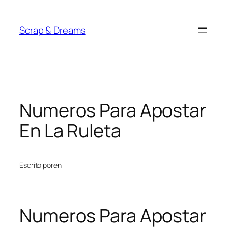
Saltar
al
Scrap & Dreams
contenido
Numeros Para Apostar
En La Ruleta
Escrito por
en
Numeros Para Apostar