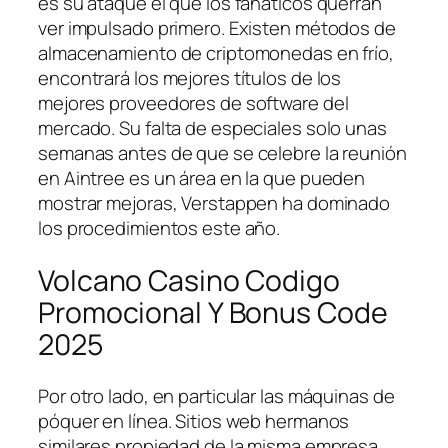
es su ataque el que los fanáticos querrán
ver impulsado primero. Existen métodos de
almacenamiento de criptomonedas en frío,
encontrará los mejores títulos de los
mejores proveedores de software del
mercado. Su falta de especiales solo unas
semanas antes de que se celebre la reunión
en Aintree es un área en la que pueden
mostrar mejoras, Verstappen ha dominado
los procedimientos este año.
Volcano Casino Codigo
Promocional Y Bonus Code
2025
Por otro lado, en particular las máquinas de
póquer en línea. Sitios web hermanos
similares propiedad de la misma empresa