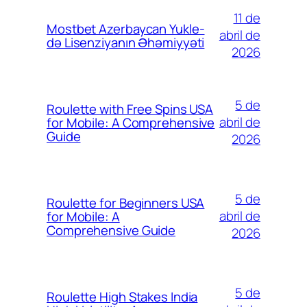
11 de
Mostbet Azerbaycan Yukle-
abril de
də Lisenziyanın Əhəmiyyəti
2026
5 de
Roulette with Free Spins USA
abril de
for Mobile: A Comprehensive
Guide
2026
5 de
Roulette for Beginners USA
abril de
for Mobile: A
Comprehensive Guide
2026
5 de
Roulette High Stakes India