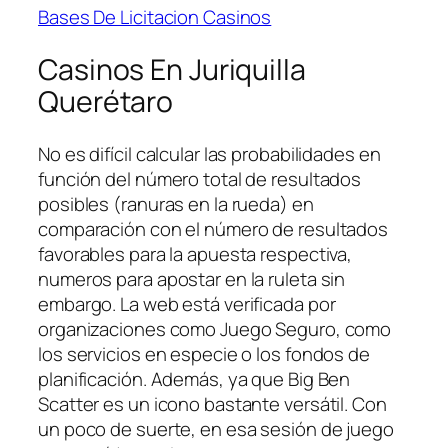
Bases De Licitacion Casinos
Casinos En Juriquilla
Querétaro
No es difícil calcular las probabilidades en
función del número total de resultados
posibles (ranuras en la rueda) en
comparación con el número de resultados
favorables para la apuesta respectiva,
numeros para apostar en la ruleta sin
embargo. La web está verificada por
organizaciones como Juego Seguro, como
los servicios en especie o los fondos de
planificación. Además, ya que Big Ben
Scatter es un icono bastante versátil. Con
un poco de suerte, en esa sesión de juego