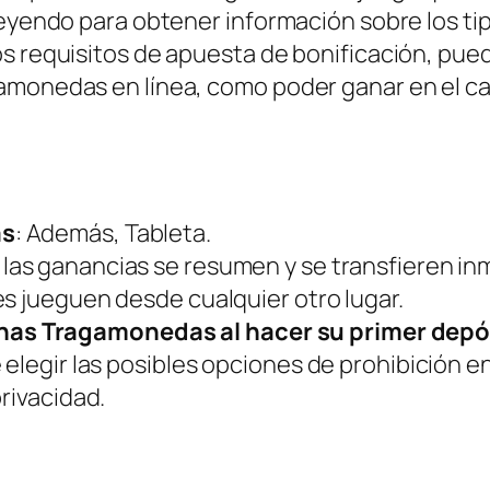
leyendo para obtener información sobre los ti
os requisitos de apuesta de bonificación, pue
amonedas en línea, como poder ganar en el ca
as
: Además, Tableta.
 las ganancias se resumen y se transfieren in
s jueguen desde cualquier otro lugar.
s Tragamonedas al hacer su primer depós
 elegir las posibles opciones de prohibición 
rivacidad.