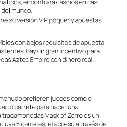
náticos, encontrará casinos en casi
s del mundo.
ne su versión VIP, póquer y apuestas
bles con bajos requisitos de apuesta
istentes, hay un gran incentivo para
edas Aztec Empire con dinero real.
a menudo prefieren juegos como el
uarto carrete para hacer una
La tragamonedas Mask of Zorro es un
luye 5 carretes, el acceso a través de