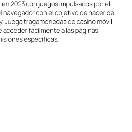
do en 2023 con juegos impulsados por el
el navegador con el objetivo de hacer de
23 y. Juega tragamonedas de casino móvil
e acceder fácilmente a las páginas
misiones específicas.