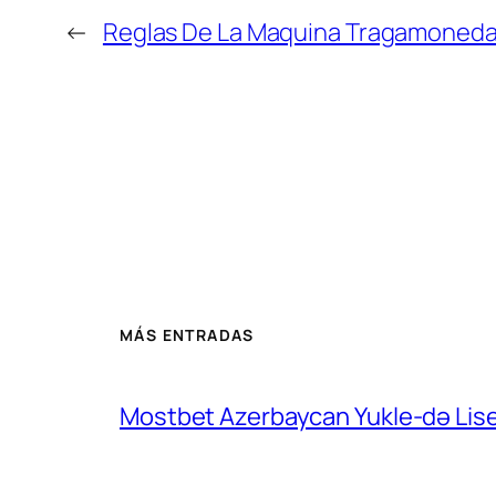
←
Reglas De La Maquina Tragamoned
MÁS ENTRADAS
Mostbet Azerbaycan Yukle-də Lis