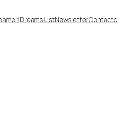
reamer!
Dreams List
Newsletter
Contacto