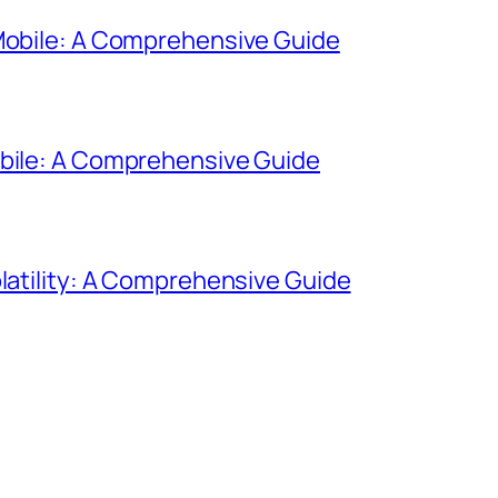
 Mobile: A Comprehensive Guide
obile: A Comprehensive Guide
olatility: A Comprehensive Guide