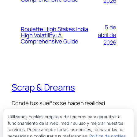
2026
5 de
Roulette High Stakes India
abril de
High Volatility: A
Comprehensive Guide
2026
Scrap & Dreams
Donde tus sueños se hacen realidad
Utilizamos cookies propias y de terceros para garantizar el
funcionamiento de la web, medir su uso y mejorar nuestros
Blog
Eventos
servicios. Puede aceptar todas las cookies, rechazar las no
Acerca de
Tienda
necesarias o configurar sus preferencias.
Política de cookies