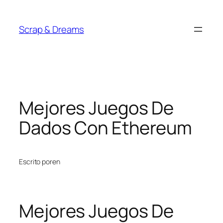
Saltar
al
Scrap & Dreams
contenido
Mejores Juegos De
Dados Con Ethereum
Escrito por
en
Mejores Juegos De