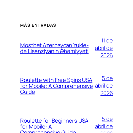
MÁS ENTRADAS
11 de
Mostbet Azerbaycan Yukle-
abril de
də Lisenziyanın Əhəmiyyəti
2026
5 de
Roulette with Free Spins USA
abril de
for Mobile: A Comprehensive
Guide
2026
5 de
Roulette for Beginners USA
abril de
for Mobile: A
Comprehensive Guide