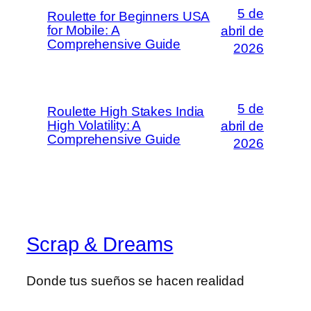
5 de
Roulette for Beginners USA
for Mobile: A
abril de
Comprehensive Guide
2026
5 de
Roulette High Stakes India
High Volatility: A
abril de
Comprehensive Guide
2026
Scrap & Dreams
Donde tus sueños se hacen realidad