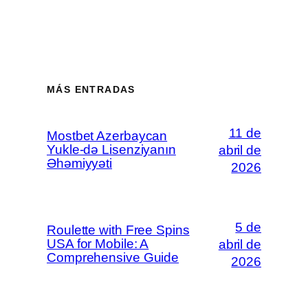
MÁS ENTRADAS
11 de
Mostbet Azerbaycan
Yukle-də Lisenziyanın
abril de
Əhəmiyyəti
2026
5 de
Roulette with Free Spins
USA for Mobile: A
abril de
Comprehensive Guide
2026