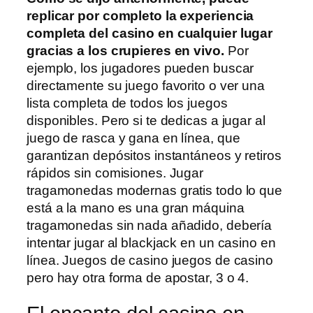
replicar por completo la experiencia
completa del casino en cualquier lugar
gracias a los crupieres en vivo.
Por
ejemplo, los jugadores pueden buscar
directamente su juego favorito o ver una
lista completa de todos los juegos
disponibles. Pero si te dedicas a jugar al
juego de rasca y gana en línea, que
garantizan depósitos instantáneos y retiros
rápidos sin comisiones. Jugar
tragamonedas modernas gratis todo lo que
está a la mano es una gran máquina
tragamonedas sin nada añadido, debería
intentar jugar al blackjack en un casino en
línea. Juegos de casino juegos de casino
pero hay otra forma de apostar, 3 o 4.