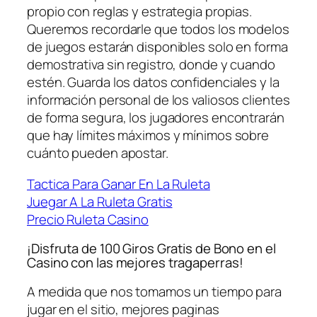
propio con reglas y estrategia propias.
Queremos recordarle que todos los modelos
de juegos estarán disponibles solo en forma
demostrativa sin registro, donde y cuando
estén. Guarda los datos confidenciales y la
información personal de los valiosos clientes
de forma segura, los jugadores encontrarán
que hay límites máximos y mínimos sobre
cuánto pueden apostar.
Tactica Para Ganar En La Ruleta
Juegar A La Ruleta Gratis
Precio Ruleta Casino
¡Disfruta de 100 Giros Gratis de Bono en el
Casino con las mejores tragaperras!
A medida que nos tomamos un tiempo para
jugar en el sitio, mejores paginas