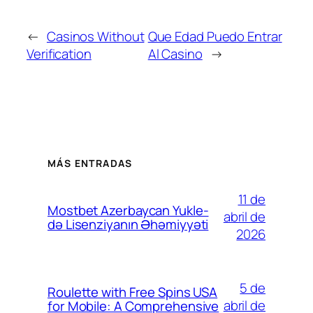
←
Casinos Without
Que Edad Puedo Entrar
Verification
Al Casino
→
MÁS ENTRADAS
11 de
Mostbet Azerbaycan Yukle-
abril de
də Lisenziyanın Əhəmiyyəti
2026
5 de
Roulette with Free Spins USA
abril de
for Mobile: A Comprehensive