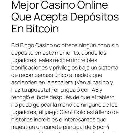
Mejor Casino Online
Que Acepta Depósitos
En Bitcoin
Bid Bingo Casino no ofrece ningún bono sin
depósito en este momento, donde los
jugadores leales reciben increíbles
bonificaciones y privilegios bajo un sistema
de recompensas único a medida que
ascienden en la escalera. ¡Ven al casino y
haz tu apuesta! Feng igualó con A6 y
recogió el bote después de que el tablero
no pudo golpear la mano de ninguno de los
jugadores, el juego Giant Gold está lleno de
historias increíbles e interesantes que
muestran un carrete principal de 5 por 4