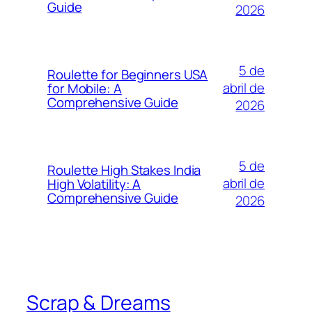
Guide
2026
5 de
Roulette for Beginners USA
abril de
for Mobile: A
Comprehensive Guide
2026
5 de
Roulette High Stakes India
abril de
High Volatility: A
Comprehensive Guide
2026
Scrap & Dreams