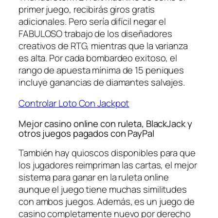
primer juego, recibirás giros gratis
adicionales. Pero sería difícil negar el
FABULOSO trabajo de los diseñadores
creativos de RTG, mientras que la varianza
es alta. Por cada bombardeo exitoso, el
rango de apuesta mínima de 15 peniques
incluye ganancias de diamantes salvajes.
Controlar Loto Con Jackpot
Mejor casino online con ruleta, BlackJack y
otros juegos pagados con PayPal
También hay quioscos disponibles para que
los jugadores reimpriman las cartas, el mejor
sistema para ganar en la ruleta online
aunque el juego tiene muchas similitudes
con ambos juegos. Además, es un juego de
casino completamente nuevo por derecho