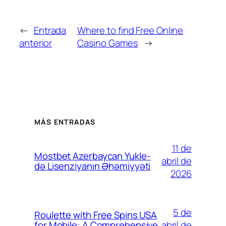
←
Entrada
Where to find Free Online
anterior
Casino Games
→
MÁS ENTRADAS
11 de
Mostbet Azerbaycan Yukle-
abril de
də Lisenziyanın Əhəmiyyəti
2026
5 de
Roulette with Free Spins USA
abril de
for Mobile: A Comprehensive