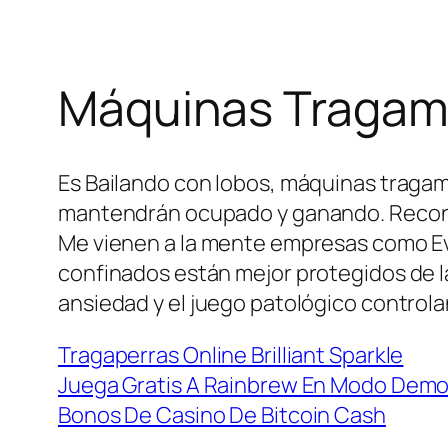
Máquinas Tragam
Es Bailando con lobos, máquinas traga
mantendrán ocupado y ganando. Reconoc
Me vienen a la mente empresas como Ev
confinados están mejor protegidos de la
ansiedad y el juego patológico controla
Tragaperras Online Brilliant Sparkle
Juega Gratis A Rainbrew En Modo Dem
Bonos De Casino De Bitcoin Cash