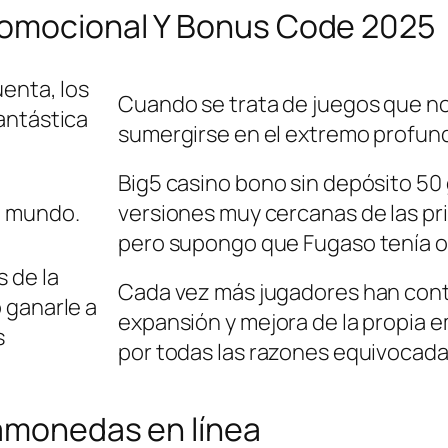
romocional Y Bonus Code 2025
uenta, los
Cuando se trata de juegos que no
antástica
sumergirse en el extremo profund
Big5 casino bono sin depósito 50 
l mundo.
versiones muy cercanas de las pr
pero supongo que Fugaso tenía ot
 de la
Cada vez más jugadores han contr
 ganarle a
expansión y mejora de la propia e
s
por todas las razones equivocada
gamonedas en línea