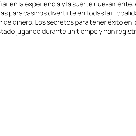
iar en la experiencia y la suerte nuevamente,
 para casinos divertirte en todas la modalida
e dinero. Los secretos para tener éxito en l
estado jugando durante un tiempo y han regis