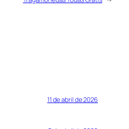
11 de abril de 2026