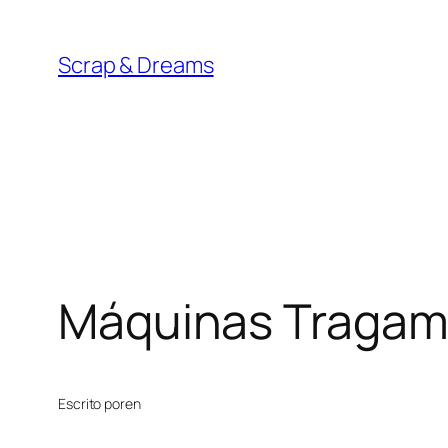
Saltar
al
Scrap & Dreams
contenido
Máquinas Tragam
Escrito por
en