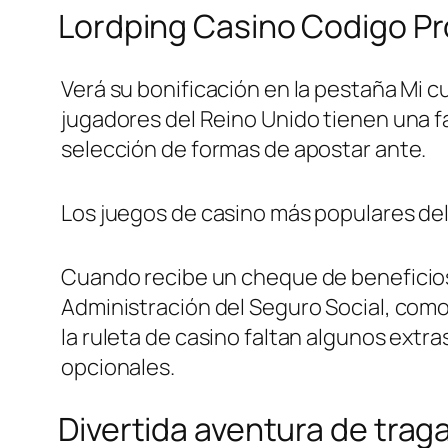
Lordping Casino Codigo P
Verá su bonificación en la pestaña Mi c
jugadores del Reino Unido tienen una f
selección de formas de apostar ante.
Los juegos de casino más populares de
Cuando recibe un cheque de beneficios
Administración del Seguro Social, como
la ruleta de casino faltan algunos extra
opcionales.
Divertida aventura de tra