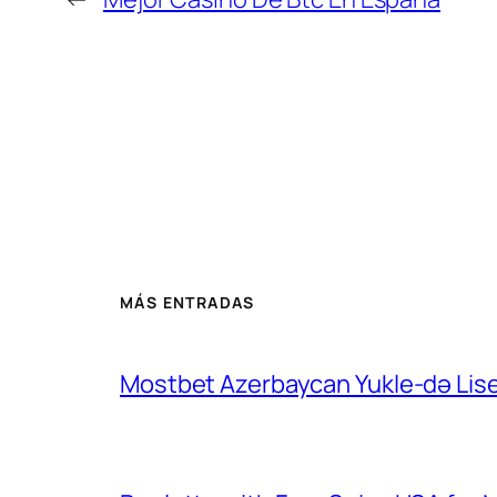
MÁS ENTRADAS
Mostbet Azerbaycan Yukle-də Lis