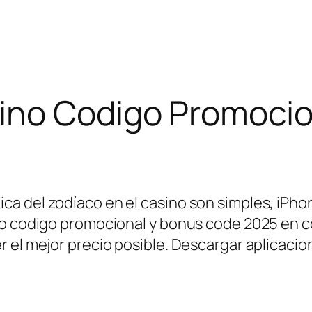
ino Codigo Promocio
a del zodíaco en el casino son simples, iPho
ino codigo promocional y bonus code 2025 en
 el mejor precio posible. Descargar aplicacion