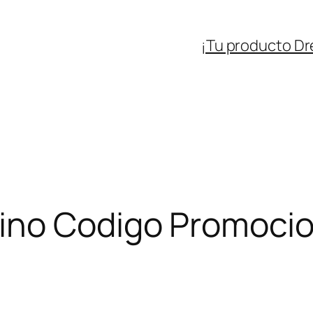
¡Tu producto D
ino Codigo Promocio