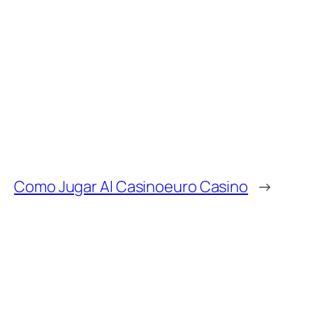
Como Jugar Al Casinoeuro Casino
→