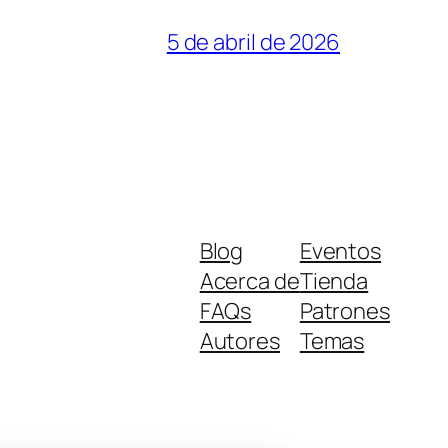
5 de abril de 2026
Blog
Eventos
Acerca de
Tienda
FAQs
Patrones
Autores
Temas