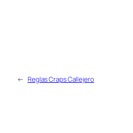
←
Reglas Craps Callejero