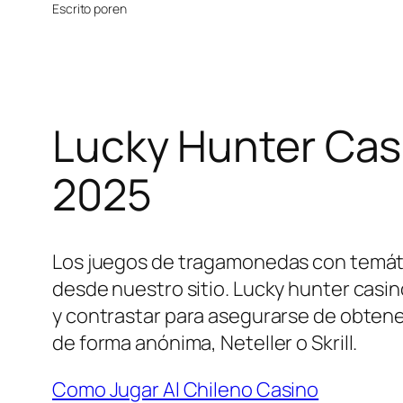
Escrito por
en
Lucky Hunter Cas
2025
Los juegos de tragamonedas con temátic
desde nuestro sitio. Lucky hunter cas
y contrastar para asegurarse de obtener
de forma anónima, Neteller o Skrill.
Como Jugar Al Chileno Casino