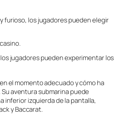
y furioso, los jugadores pueden elegir
casino.
, los jugadores pueden experimentar los
ó en el momento adecuado y cómo ha
ría. Su aventura submarina puede
inferior izquierda de la pantalla,
ack y Baccarat.