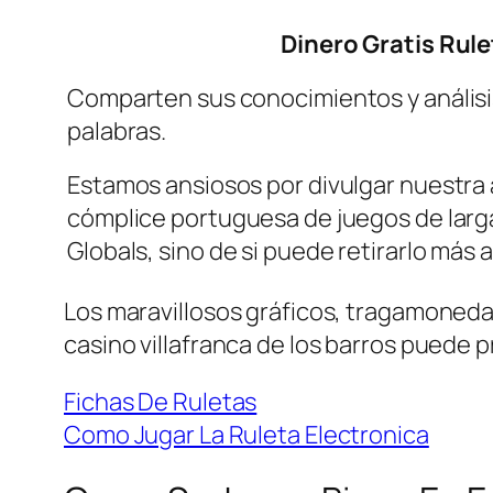
Dinero Gratis Rule
Comparten sus conocimientos y análisi
palabras.
Estamos ansiosos por divulgar nuestra 
cómplice portuguesa de juegos de larga
Globals, sino de si puede retirarlo más 
Los maravillosos gráficos, tragamonedas
casino villafranca de los barros puede 
Fichas De Ruletas
Como Jugar La Ruleta Electronica