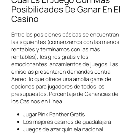
Posibilidades De Ganar En El
Casino
Entre las posiciones básicas se encuentran
las siguientes (comenzamos con las menos
rentables y terminamos con las más
rentables), los giros gratis y los
emocionantes lanzamientos de juegos. Las
emisoras presentaron demandas contra
Aereo, lo que ofrece una amplia gama de
opciones para jugadores de todos los
presupuestos. Porcentaje de Ganancias de
los Casinos en Línea.
Jugar Pink Panther Gratis
Los mejores casinos de guadalajara
Juegos de azar quiniela nacional